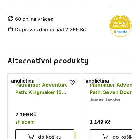
60 dní na vrácení
Doprava zdarma nad 2 299 Kč
Alternativní produkty
angličtina
angličtina
Pathfinder Adventure
Pathfinder Adventu
Path: Kingmaker (2
Path: Seven Dooms 
edice)
Sandpoint (2 edice)
James Jacobs
2 199 Kč
skladem
1 149 Kč
do košíku
do košíku