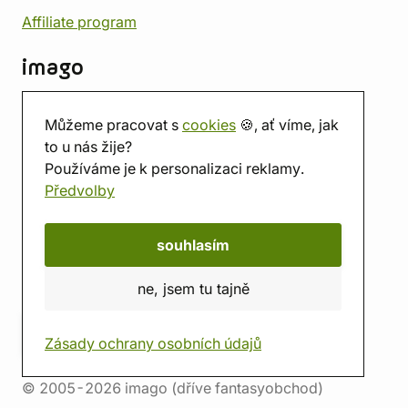
Affiliate program
imago
Kontakt
Můžeme pracovat s
cookies
🍪, ať víme, jak
Prodejna
to u nás žije?
Herna
Používáme je k personalizaci reklamy.
O nás
Předvolby
Hodnocení obchodu
Dárkové poukazy
Kalendář
souhlasím
imago.blog
ne, jsem tu tajně
Zásady ochrany osobních údajů
© 2005-2026 imago (dříve fantasyobchod)