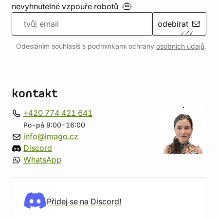
nevyhnutelné vzpouře
robotů
odebírat
Odesláním souhlasíš s podmínkami ochrany
osobních údajů
.
kontakt
+420 774 421 641
Po-pá 9:00-16:00
info@imago.cz
Discord
WhatsApp
Přidej se na Discord!