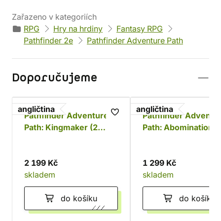
Zařazeno v kategoriích
RPG
Hry na hrdiny
Fantasy RPG
Pathfinder 2e
Pathfinder Adventure Path
Doporučujeme
angličtina
angličtina
Pathfinder Adventure
Pathfinder Adventu
Path: Kingmaker (2
Path: Abomination
edice)
Vaults (2 edice)
2 199 Kč
1 299 Kč
skladem
skladem
do košíku
do košíku