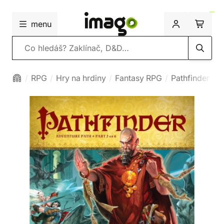
menu
Vyhledávání
RPG
Hry na hrdiny
Fantasy RPG
Pathfinder 2e