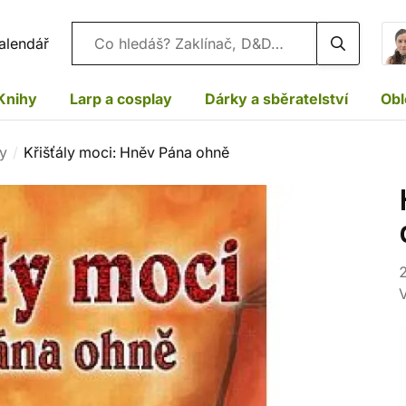
Vyhledávání
alendář
Knihy
Larp a cosplay
Dárky a sběratelství
Obl
sy
Křišťály moci: Hněv Pána ohně
2