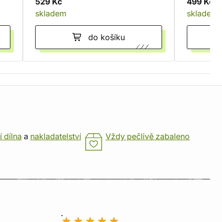
529 Kč
499 Kč
skladem
skladem
do košíku
í dílna
a
nakladatelství
Vždy pečlivě zabaleno