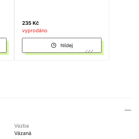
235 Kč
vyprodáno
hlídej
Vazba
Vázaná