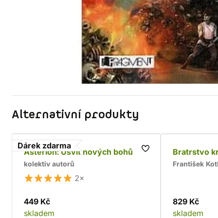
Alternativní produkty
Dárek zdarma
Asterion: Úsvit nových bohů
Bratrstvo k
kolektiv autorů
František Kot
2×
449 Kč
829 Kč
skladem
skladem