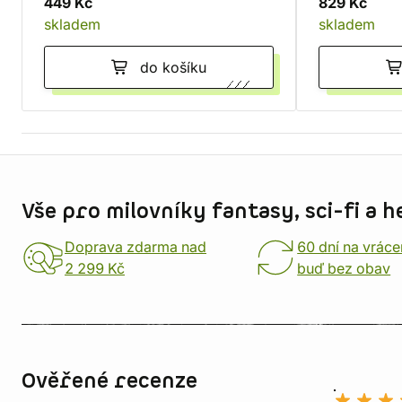
449 Kč
829 Kč
skladem
skladem
do košíku
Informace o obchodu
Vše pro milovníky fantasy, sci-fi a h
Doprava zdarma nad
60 dní na vráce
2 299 Kč
buď bez obav
Ověřené recenze