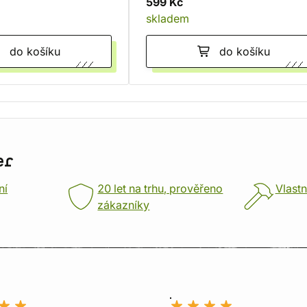
599 Kč
skladem
do košíku
do košíku
er
ní
20 let na trhu, prověřeno
Vlastn
zákazníky