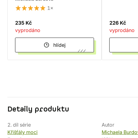
1×
235 Kč
226 Kč
vyprodáno
vyprodáno
hlídej
Detaily produktu
2. díl série
Autor
Křišťály moci
Michaela Burdo