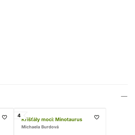
4
Křišťály moci: Minotaurus
Michaela Burdová