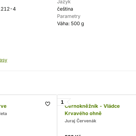
Jazyk
1212-4
čeština
Parametry
Váha: 500 g
tasy
1
rve
Černokněžník - Vládce
Krvavého ohně
leta
Juraj Červenák