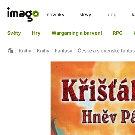
novinky
slevy
blog
k
Světy
Hry
Wargaming a barvení
RPG
Knihy
Knihy
Fantasy
České a slovenské fanta