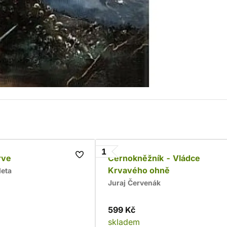
1
rve
Černokněžník - Vládce
Krvavého ohně
leta
Juraj Červenák
599 Kč
skladem