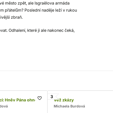
své město zpět, ale Isgraëlova armáda
m přátelům? Poslední naděje leží v rukou
ivější zbraň.
vat. Odhalení, které ji ale nakonec čeká,
3
ci: Hněv Pána ohně
Věž zkázy
dová
Michaela Burdová