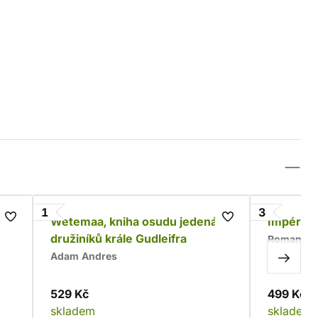
1
3
Wetemaa, kniha osudu jedenácti
Impériu
družiníků krále Gudleifra
Roman Bu
Adam Andres
529 Kč
499 Kč
skladem
skladem