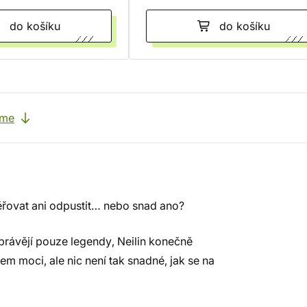
do košíku
do košíku
eme
ěřovat ani odpustit… nebo snad ano?
yprávějí pouze legendy, Neilin konečně
lem moci, ale nic není tak snadné, jak se na