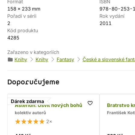
Formát
ISBN
158 x 233 mm
978-80-253-
Pořadí v sérii
Rok vydání
2
2011
Kód produktu
4285
Zařazeno v kategoriích
Knihy
Knihy
Fantasy
České a slovenské fan
Doporučujeme
Dárek zdarma
Asterion: Úsvit nových bohů
Bratrstvo k
kolektiv autorů
František Kot
2×