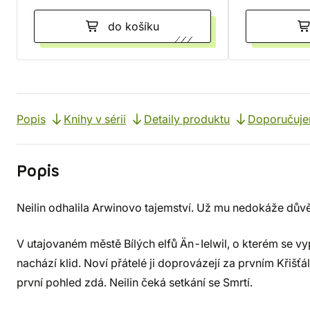
do košíku
Popis
Knihy v sérii
Detaily produktu
Doporučuj
Popis
Neilin odhalila Arwinovo tajemství. Už mu nedokáže dův
V utajovaném městě Bílých elfů Än-Ielwil, o kterém se v
nachází klid. Noví přátelé ji doprovázejí za prvním Křišťá
první pohled zdá. Neilin čeká setkání se Smrtí.