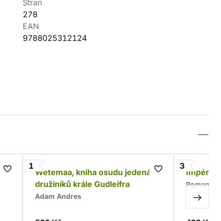
Stran
278
EAN
9788025312124
1
3
Wetemaa, kniha osudu jedenácti
Impériu
družiníků krále Gudleifra
Roman Bu
Adam Andres