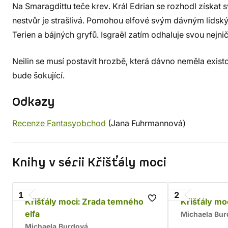
Na Smaragdittu teče krev. Král Edrian se rozhodl získat 
nestvůr je strašlivá. Pomohou elfové svým dávným lidský
Terien a bájných gryfů. Isgraël zatím odhaluje svou nejnič
Neilin se musí postavit hrozbě, která dávno neměla existo
bude šokující.
Odkazy
Recenze Fantasyobchod
(Jana Fuhrmannová)
Knihy v sérii Křišťály moci
1
2
Křišťály moci: Zrada temného
Křišťály mo
elfa
Michaela Bur
Michaela Burdová