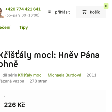
0
+420 774 421 641
přihlásit
košík
(po-pá 9:00-16:00)
ečení
Tipy
Křišťály moci: Hněv Pána
ohně
. díl série
Křišťály moci
Michaela Burdová
2011
Vázaná vazba
278 stran
226 Kč