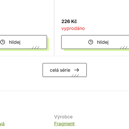
226 Kč
vyprodáno
hlídej
hlídej
celá série
Výrobce
vá
Fragment