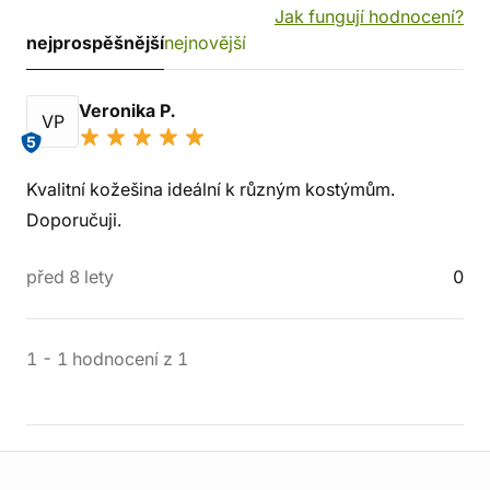
Jak fungují hodnocení?
nejprospěšnější
nejnovější
Veronika P.
VP
5
Kvalitní kožešina ideální k různým kostýmům.
Doporučuji.
před 8 lety
0
1
-
1
hodnocení
z
1
Informace o obchodu