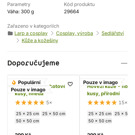
Parametry
Kód produktu
Váha: 300 g
29664
Zařazeno v kategoriích
Larp a cosplay
Cosplay, výroba
Sedlářství
Kůže a kožešiny
Doporučujeme
Populární
Pouze v imago
Hovězí kůže - hotové
Hovězí kůže - hoto
Pouze v imago
kusy, hnědá
kusy, přírodní
5×
15×
25 x 25 cm
25 x 50 cm
25 x 25 cm
25 x 50 c
50 x 50 cm
50 x 50 cm