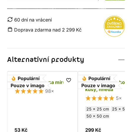
60 dní na vrácení
Doprava zdarma nad 2 299 Kč
Alternativní produkty
Populární
Populární
Hovězí kůže - na míru
Hovězí kůže - hoto
Pouze v imago
Pouze v imago
kusy, hnědá
98×
5×
25 x 25 cm
25 x 50 c
50 x 50 cm
53 Kč
299 Kč