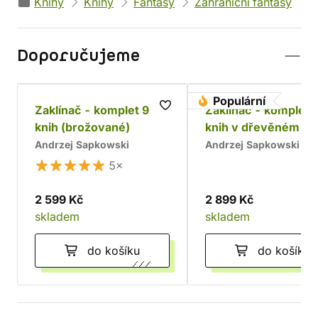
Knihy
Knihy
Fantasy
Zahraniční fantasy
Doporučujeme
Populární
Zaklínač - komplet 9
Zaklínač - komplet 
knih (brožované)
knih v dřevěném bo
Chrám
Andrzej Sapkowski
Andrzej Sapkowski
5×
2 599 Kč
2 899 Kč
skladem
skladem
do košíku
do košíku