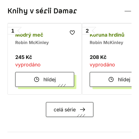
Knihy v sérii Damar
1
2
Modrý meč
Koruna hrdinů
Robin McKinley
Robin McKinley
245 Kč
208 Kč
vyprodáno
vyprodáno
hlídej
hlídej
celá série