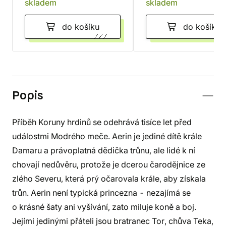
skladem
skladem
do košíku
do košíku
Popis
Příběh Koruny hrdinů se odehrává tisíce let před
událostmi Modrého meče. Aerin je jediné dítě krále
Damaru a právoplatná dědička trůnu, ale lidé k ní
chovají nedůvěru, protože je dcerou čarodějnice ze
zlého Severu, která prý očarovala krále, aby získala
trůn. Aerin není typická princezna - nezajímá se
o krásné šaty ani vyšívání, zato miluje koně a boj.
Jejími jedinými přáteli jsou bratranec Tor, chůva Teka,