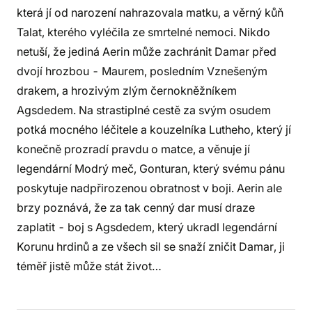
která jí od narození nahrazovala matku, a věrný kůň
Talat, kterého vyléčila ze smrtelné nemoci. Nikdo
netuší, že jediná Aerin může zachránit Damar před
dvojí hrozbou - Maurem, posledním Vznešeným
drakem, a hrozivým zlým černokněžníkem
Agsdedem. Na strastiplné cestě za svým osudem
potká mocného léčitele a kouzelníka Lutheho, který jí
konečně prozradí pravdu o matce, a věnuje jí
legendární Modrý meč, Gonturan, který svému pánu
poskytuje nadpřirozenou obratnost v boji. Aerin ale
brzy poznává, že za tak cenný dar musí draze
zaplatit - boj s Agsdedem, který ukradl legendární
Korunu hrdinů a ze všech sil se snaží zničit Damar, ji
téměř jistě může stát život…