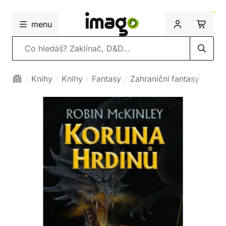
menu
Vyhledávání
Knihy
Knihy
Fantasy
Zahraniční fantasy