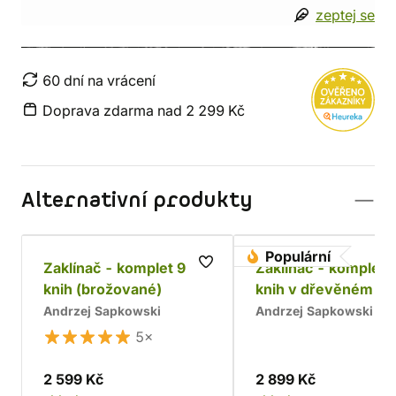
zeptej se
60 dní na vrácení
Doprava zdarma nad 2 299 Kč
Alternativní produkty
Populární
Zaklínač - komplet 9
Zaklínač - komplet 
knih (brožované)
knih v dřevěném bo
Chrám
Andrzej Sapkowski
Andrzej Sapkowski
5×
2 599 Kč
2 899 Kč