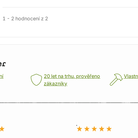
1
-
2
hodnocení
z
2
er
ní
20 let na trhu, prověřeno
Vlastn
zákazníky