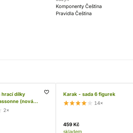
Komponenty Čeština
Pravidla Čeština
hrací dílky
Karak - sada 6 figurek
assonne (nová
14×
2×
459 Kč
skladem