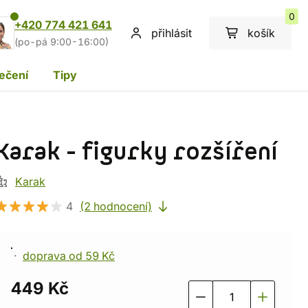
0
+420 774 421 641
přihlásit
košík
(po-pá 9:00-16:00)
ečení
Tipy
Karak - figurky rozšíření
Karak
4
(2 hodnocení)
doprava od 59 Kč
449 Kč