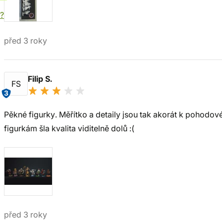
í?
před 3 roky
Filip S.
FS
3
Pěkné figurky. Měřítko a detaily jsou tak akorát k pohodo
figurkám šla kvalita viditelně dolů :(
před 3 roky