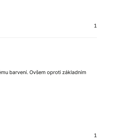
1
vému barvení. Ovšem oproti základním
1