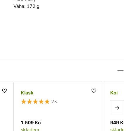
Váha: 172 g
Klask
Koi
2×
1 509 Kč
949 Kč
skladem
skladem