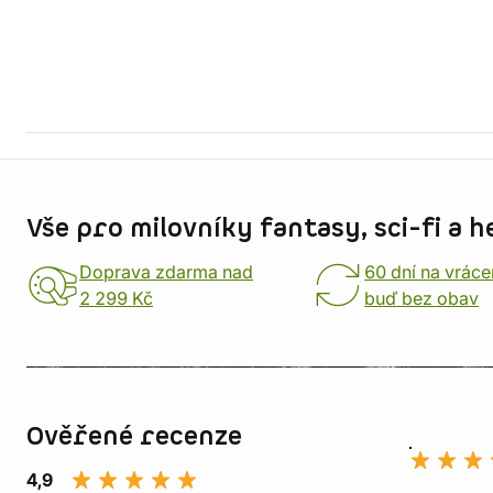
Informace o obchodu
Vše pro milovníky fantasy, sci-fi a h
Doprava zdarma nad
60 dní na vráce
2 299 Kč
buď bez obav
Ověřené recenze
4,9