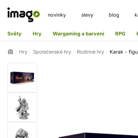
novinky
slevy
blog
k
Světy
Hry
Wargaming a barvení
RPG
Hry
Společenské hry
Rodinné hry
Karak - figu