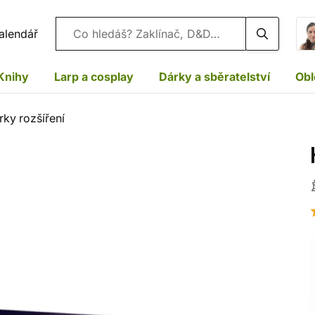
Vyhledávání
alendář
Knihy
Larp a cosplay
Dárky a sběratelství
Obl
rky rozšíření