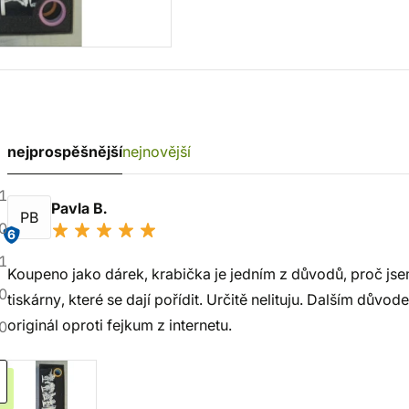
nejprospěšnější
nejnovější
1
Pavla B.
PB
0
6
1
Koupeno jako dárek, krabička je jedním z důvodů, proč jsem v
0
tiskárny, které se dají pořídit. Určitě nelituju. Dalším dův
originál oproti fejkum z internetu.
0