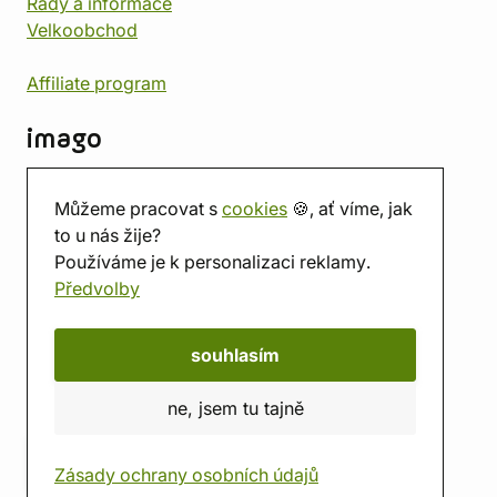
Rady a informace
Velkoobchod
Affiliate program
imago
Kontakt
Můžeme pracovat s
cookies
🍪, ať víme, jak
Prodejna
to u nás žije?
Herna
Používáme je k personalizaci reklamy.
O nás
Předvolby
Hodnocení obchodu
Dárkové poukazy
Kalendář
souhlasím
imago.blog
ne, jsem tu tajně
Zásady ochrany osobních údajů