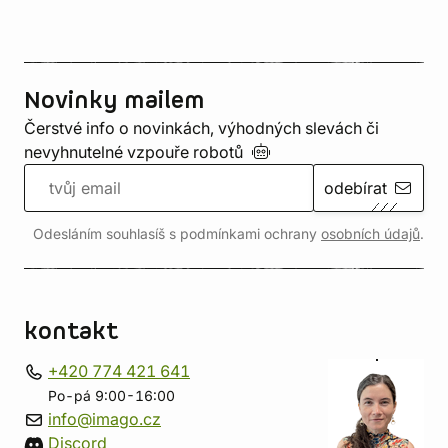
Novinky mailem
Čerstvé info o novinkách, výhodných slevách či
nevyhnutelné vzpouře
robotů
odebírat
Odesláním souhlasíš s podmínkami ochrany
osobních údajů
.
kontakt
+420 774 421 641
Po-pá 9:00-16:00
info@imago.cz
Discord