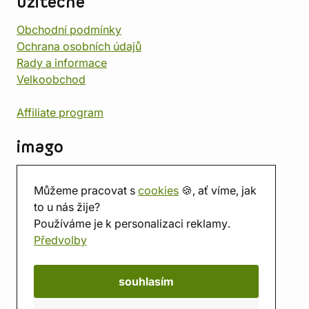
užitečné
Obchodní podmínky
Ochrana osobních údajů
Rady a informace
Velkoobchod
Affiliate program
imago
Kontakt
Můžeme pracovat s
cookies
🍪, ať víme, jak
Prodejna
to u nás žije?
Herna
Používáme je k personalizaci reklamy.
O nás
Předvolby
Hodnocení obchodu
Dárkové poukazy
Kalendář
souhlasím
imago.blog