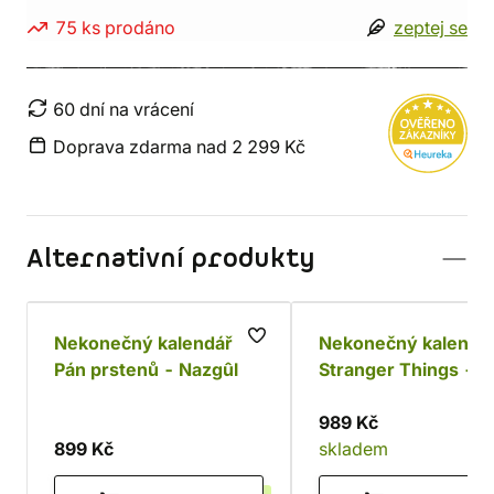
75 ks prodáno
zeptej se
60 dní na vrácení
Doprava zdarma nad 2 299 Kč
Alternativní produkty
Nekonečný kalendář
Nekonečný kalendá
Pán prstenů - Nazgûl
Stranger Things -
Demogorgon
989 Kč
899 Kč
skladem