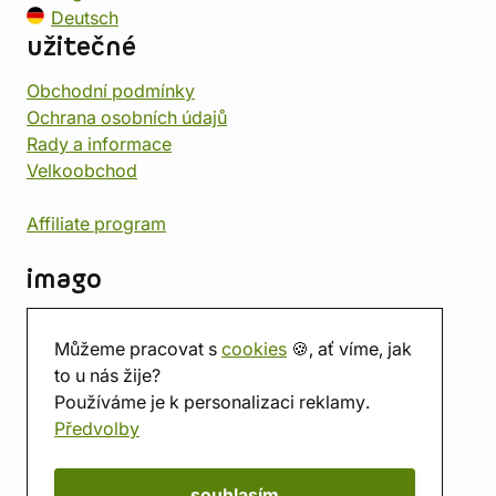
Deutsch
užitečné
Obchodní podmínky
Ochrana osobních údajů
Rady a informace
Velkoobchod
Affiliate program
imago
Kontakt
Můžeme pracovat s
cookies
🍪, ať víme, jak
Prodejna
to u nás žije?
Herna
Používáme je k personalizaci reklamy.
O nás
Předvolby
Hodnocení obchodu
Dárkové poukazy
Kalendář
souhlasím