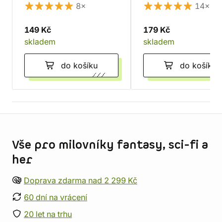
8×
14×
149 Kč
179 Kč
skladem
skladem
do košíku
do košíku
Informace o obchodu
Vše pro milovníky fantasy, sci-fi a
her
Doprava zdarma nad 2 299 Kč
60 dní na vrácení
20 let na trhu