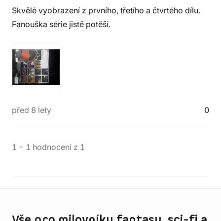
Skvělé vyobrazení z prvního, třetího a čtvrtého dílu.
Fanouška série jistě potěší.
před 8 lety
0
1
-
1
hodnocení
z
1
Informace o obchodu
Vše pro milovníky fantasy, sci-fi a