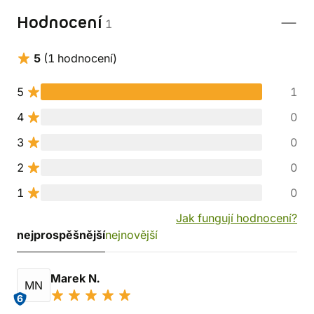
Hodnocení
1
5
(1 hodnocení)
5
1
4
0
3
0
2
0
1
0
Jak fungují hodnocení?
nejprospěšnější
nejnovější
Marek N.
MN
6