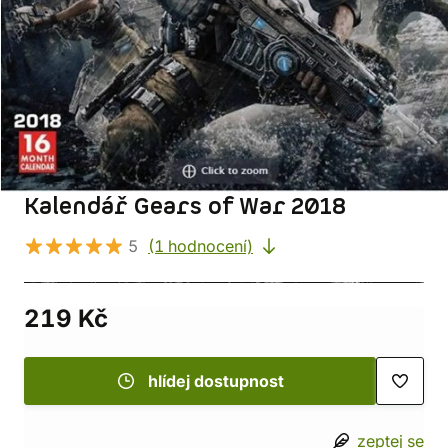
Kalendář Gears of War 2018
5
(1 hodnocení)
219 Kč
hlídej dostupnost
zeptej se