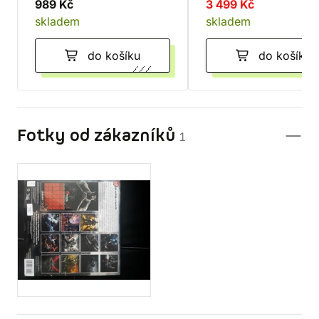
989 Kč
Hunter Slayer Kit
3 499 Kč
skladem
skladem
do košíku
do košíku
Fotky od zákazníků
1