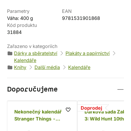
Parametry
EAN
Váha: 400 g
9781531901868
Kód produktu
31884
Zařazeno v kategoriích
Dárky a sběratelství
Plakáty a papírnictví
Kalendáře
Knihy
Další média
Kalendáře
Doporučujeme
Doprodej
Nekonečný kalendář
Dárková sada Zaklí
Stranger Things -
3: Wild Hunt 10th
Demogorgon
Anniversary Monst