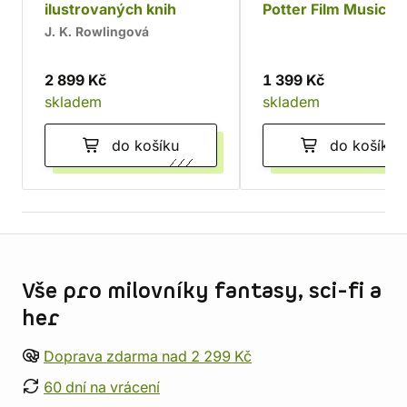
ilustrovaných knih
Potter Film Music
Collection (4 LP)
J. K. Rowlingová
2 899 Kč
1 399 Kč
skladem
skladem
do košíku
do košíku
Informace o obchodu
Vše pro milovníky fantasy, sci-fi a
her
Doprava zdarma nad 2 299 Kč
60 dní na vrácení