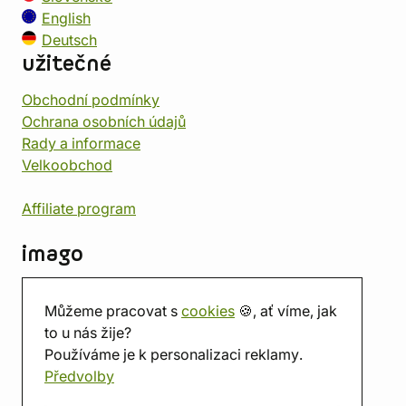
English
Deutsch
užitečné
Obchodní podmínky
Ochrana osobních údajů
Rady a informace
Velkoobchod
Affiliate program
imago
Kontakt
Můžeme pracovat s
cookies
🍪, ať víme, jak
Prodejna
to u nás žije?
Herna
Používáme je k personalizaci reklamy.
O nás
Předvolby
Hodnocení obchodu
Dárkové poukazy