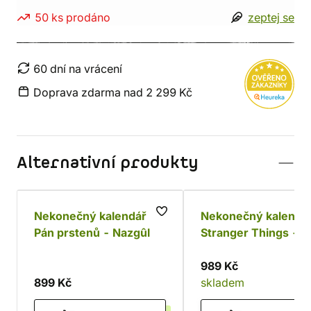
50 ks prodáno
zeptej se
60 dní na vrácení
Doprava zdarma nad 2 299 Kč
Alternativní produkty
Nekonečný kalendář
Nekonečný kalendá
Pán prstenů - Nazgûl
Stranger Things -
Demogorgon
989 Kč
899 Kč
skladem