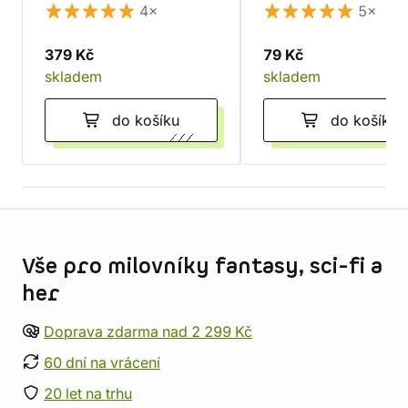
4×
5×
379 Kč
79 Kč
skladem
skladem
do košíku
do košíku
Informace o obchodu
Vše pro milovníky fantasy, sci-fi a
her
Doprava zdarma nad 2 299 Kč
60 dní na vrácení
20 let na trhu