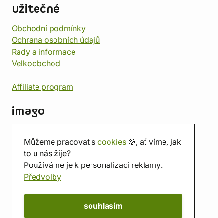
užitečné
Obchodní podmínky
Ochrana osobních údajů
Rady a informace
Velkoobchod
Affiliate program
imago
Kontakt
Můžeme pracovat s
cookies
🍪, ať víme, jak
Prodejna
to u nás žije?
Herna
Používáme je k personalizaci reklamy.
O nás
Předvolby
Hodnocení obchodu
Dárkové poukazy
Kalendář
souhlasím
imago.blog