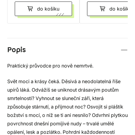
do košíku
do košíku
Popis
Praktický průvodce pro nově nemrtvé.
Svět moci a krásy čeká. Děsivá a neodolatelná říše
upírů láká. Odvážíš se uniknout drásavým poutům
smrtelnosti? Vyhnout se sluneční záři, která
způsobuje stárnutí, a přijmout noc? Osvojit si pláštík
božství s mocí, o níž se ti ani nesnilo? Odvrhni plytkou
povrchnost dnešní pomíjivé nudy – trvalé umělé
opálení, lesk a pozlátko. Pohrdni každodenností