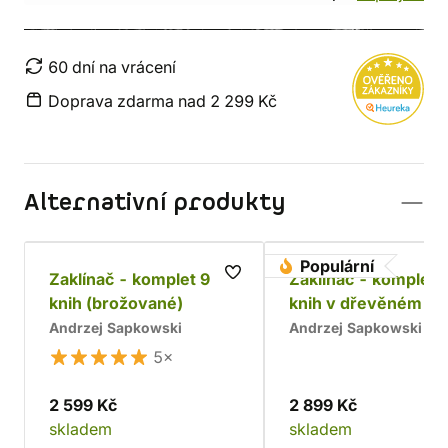
60 dní na vrácení
Doprava zdarma nad 2 299 Kč
Alternativní produkty
Populární
Zaklínač - komplet 9
Zaklínač - komplet 
knih (brožované)
knih v dřevěném bo
Chrám
Andrzej Sapkowski
Andrzej Sapkowski
5×
2 599 Kč
2 899 Kč
skladem
skladem