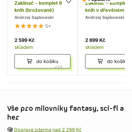
Zaklínač - komplet 9
Zaklínač - komplet 
knih (brožované)
knih v dřevěném bo
Chrám
Andrzej Sapkowski
Andrzej Sapkowski
5×
2 599 Kč
2 899 Kč
skladem
skladem
do košíku
do košíku
Informace o obchodu
Vše pro milovníky fantasy, sci-fi a
her
Doprava zdarma nad 2 299 Kč