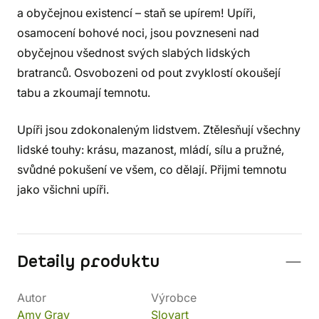
a obyčejnou existencí – staň se upírem! Upíři,
osamocení bohové noci, jsou povzneseni nad
obyčejnou všednost svých slabých lidských
bratranců. Osvobozeni od pout zvyklostí okoušejí
tabu a zkoumají temnotu.
Upíři jsou zdokonaleným lidstvem. Ztělesňují všechny
lidské touhy: krásu, mazanost, mládí, sílu a pružné,
svůdné pokušení ve všem, co dělají. Přijmi temnotu
jako všichni upíři.
Detaily produktu
Autor
Výrobce
Amy Gray
Slovart