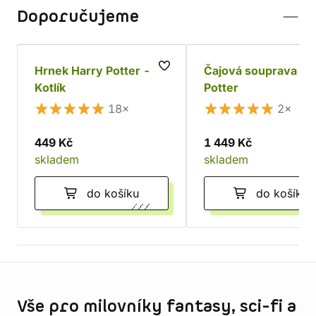
Doporučujeme
Hrnek Harry Potter - 3D
Čajová souprava Ha
Kotlík
Potter
18×
2×
449 Kč
1 449 Kč
skladem
skladem
do košíku
do košíku
Informace o obchodu
Vše pro milovníky fantasy, sci-fi a