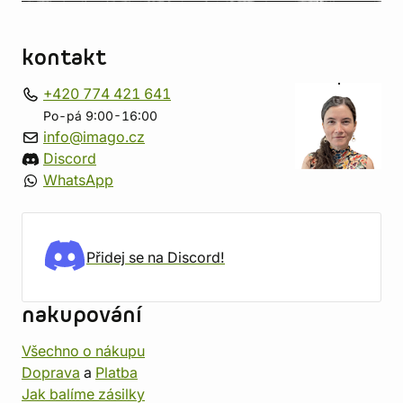
kontakt
+420 774 421 641
Po-pá 9:00-16:00
info@imago.cz
Discord
WhatsApp
Přidej se na Discord!
nakupování
Všechno o nákupu
Doprava
a
Platba
Jak balíme zásilky