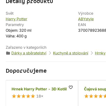
Detaily produktu
Svět
Výrobce
Harry Potter
ABYstyle
Parametry
EAN
Objem: 320 ml
37007892368
Váha: 400 g
Zařazeno v kategoriích
Dárky a sběratelství
Kuchyně a stolování
Hrnky
Doporučujeme
Hrnek Harry Potter - 3D Kotlík
Čajová soup
18×