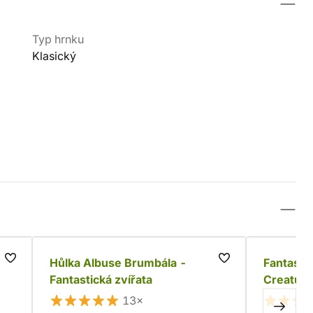
Typ hrnku
Klasický
r
Hůlka Albuse Brumbála -
Fantastic
Fantastická zvířata
Creature
13×