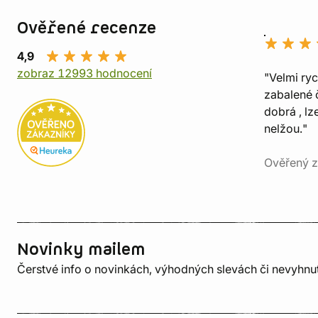
Ověřené recenze
4,9
zobraz 12993 hodnocení
"Velmi ry
zabalené č
dobrá , lz
nelžou."
Ověřený z
Novinky mailem
Čerstvé info o novinkách, výhodných slevách či nevyhn