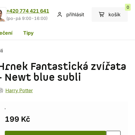
0
+420 774 421 641
přihlásit
košík
(po-pá 9:00-16:00)
ečení
Tipy
li
Hrnek Fantastická zvířata
- Newt blue subli
Harry Potter
199 Kč