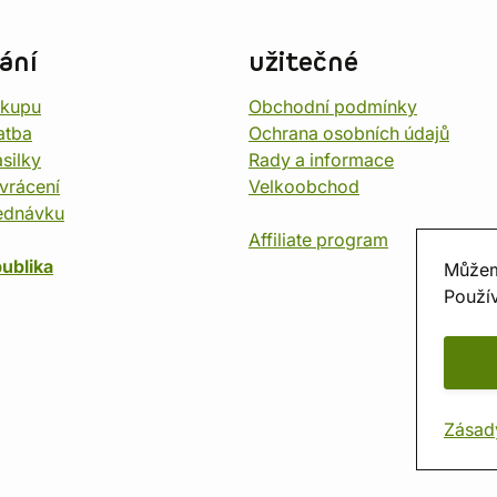
ání
užitečné
ákupu
Obchodní podmínky
atba
Ochrana osobních údajů
silky
Rady a informace
vrácení
Velkoobchod
ednávku
Affiliate program
ublika
Můžem
Použív
Zásad