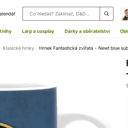
Vyhledávání
alendář
Knihy
Larp a cosplay
Dárky a sběratelství
Obl
Klasické hrnky
Hrnek Fantastická zvířata - Newt blue sub