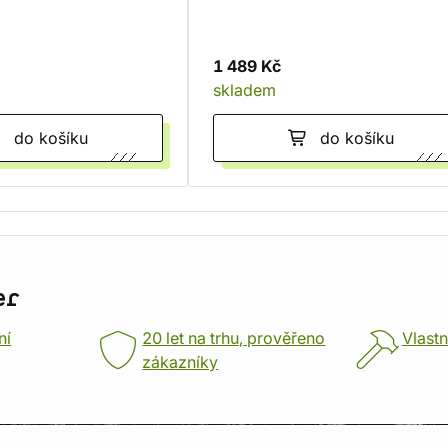
1 489 Kč
skladem
do košíku
do košíku
er
ní
20 let na trhu, prověřeno
Vlastn
zákazníky