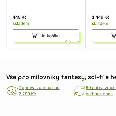
449 Kč
1 449 Kč
skladem
skladem
do košíku
Informace o obchodu
Vše pro milovníky fantasy, sci-fi a h
Doprava zdarma nad
60 dní na vráce
2 299 Kč
buď bez obav