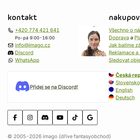
kontakt
nakupov
+420 774 421 641
Všechno o n
Doprava
a
Pl
Po-pá 9:00-16:00
info@imago.cz
Jak balíme zá
Discord
Reklamace a 
WhatsApp
Sledovat obj
Česká rep
Slovensko
Přidej se na Discord!
English
Deutsch
© 2005-2026 imago (dříve fantasyobchod)