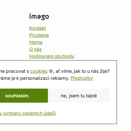
imago
Kontakt
Prodejna
Herna
O nás
Hodnocení obchodu
Dárkové poukazy
Kalendář
e pracovat s
cookies
🍪, ať víme, jak to u nás žije?
imago.blog
áme je k personalizaci reklamy.
Předvolby
souhlasím
ne, jsem tu tajně
y ochrany osobních údajů