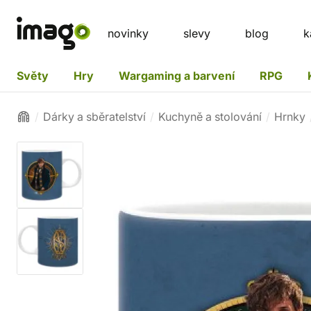
novinky
slevy
blog
k
Světy
Hry
Wargaming a barvení
RPG
Dárky a sběratelství
Kuchyně a stolování
Hrnky