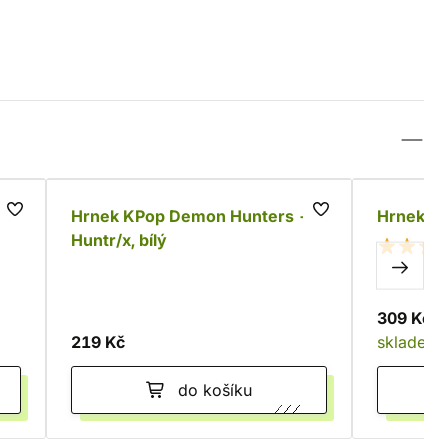
ur
Hrnek KPop Demon Hunters -
Hrnek Pá
Huntr/x, bílý
309 Kč
219 Kč
skladem
do košíku