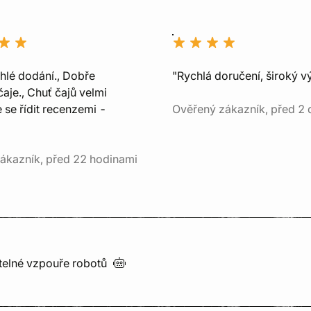
chlé dodání., Dobře
"Rychlá doručení, široký v
aje., Chuť čajů velmi
e se řídit recenzemi -
Ověřený zákazník, před 2 
ákazník, před 22 hodinami
utelné vzpouře
robotů