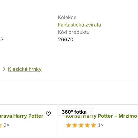
Kolekce
Fantastická zvířata
Kód produktu
87
26670
Klasické hrnky
360° fotka
rava Harry Potter
Korbel Harry Potter - Mrzimo
2×
1×