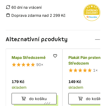
60 dní na vrácení
Doprava zdarma nad 2 299 Kč
Alternativní produkty
Mapa Středozemě
Plakát Pán prstenů 
Středozem
90×
1×
179 Kč
149 Kč
skladem
skladem
do košíku
do košíku