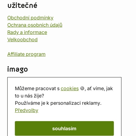
užitečné
Obchodní podmínky
Ochrana osobních údajů
Rady a informace
Velkoobchod
Affiliate program
imago
Kontakt
Můžeme pracovat s
cookies
🍪, ať víme, jak
Prodejna
to u nás žije?
Herna
Používáme je k personalizaci reklamy.
O nás
Předvolby
Hodnocení obchodu
Dárkové poukazy
Kalendář
souhlasím
imago.blog