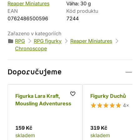
Reaper Miniatures
Váha: 30 g
EAN
Kód produktu
0762486500596
7244
Zařazeno v kategoriích
RPG
RPG figurky
Reaper Miniatures
Chronoscope
Doporučujeme
Figurka Lara Kraft,
Figurky Duchů
Mousling Adventuress
4×
159 Kč
319 Kč
skladem
skladem