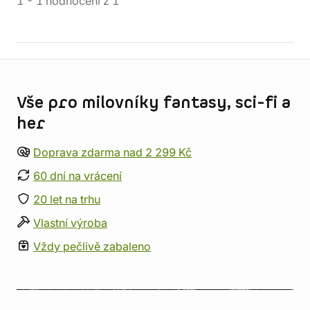
1
-
1
hodnocení
z
1
Informace o obchodu
Vše pro milovníky fantasy, sci-fi a
her
Doprava zdarma nad 2 299 Kč
60 dní na vrácení
20 let na trhu
Vlastní výroba
Vždy pečlivě zabaleno