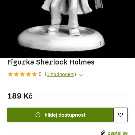
Figurka Sherlock Holmes
5
(1 hodnocení)
189 Kč
hlídej dostupnost
zeptej se