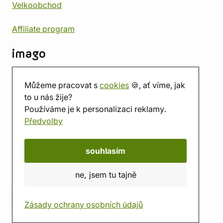
Velkoobchod
Affiliate program
imago
Kontakt
Můžeme pracovat s
cookies
🍪, ať víme, jak
Prodejna
to u nás žije?
Herna
Používáme je k personalizaci reklamy.
O nás
Předvolby
Hodnocení obchodu
Dárkové poukazy
Kalendář
souhlasím
imago.blog
ne, jsem tu tajně
Zásady ochrany osobních údajů