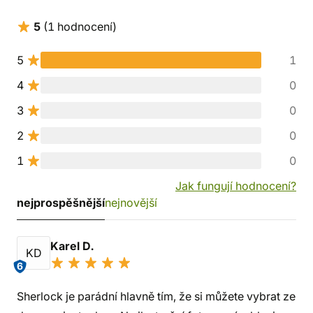
5
(1 hodnocení)
5
1
4
0
3
0
2
0
1
0
Jak fungují hodnocení?
nejprospěšnější
nejnovější
Karel D.
KD
6
Sherlock je parádní hlavně tím, že si můžete vybrat ze