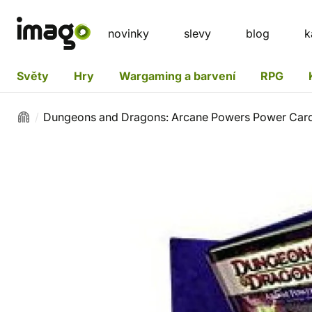
novinky
slevy
blog
k
Světy
Hry
Wargaming a barvení
RPG
Dungeons and Dragons: Arcane Powers Power Card