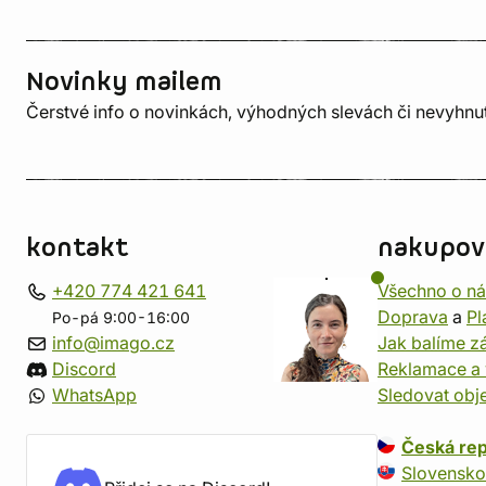
Novinky mailem
Čerstvé info o novinkách, výhodných slevách či nevyhn
kontakt
nakupov
+420 774 421 641
Všechno o n
Doprava
a
Pl
Po-pá 9:00-16:00
info@imago.cz
Jak balíme zá
Discord
Reklamace a 
WhatsApp
Sledovat obj
Česká rep
Slovensko