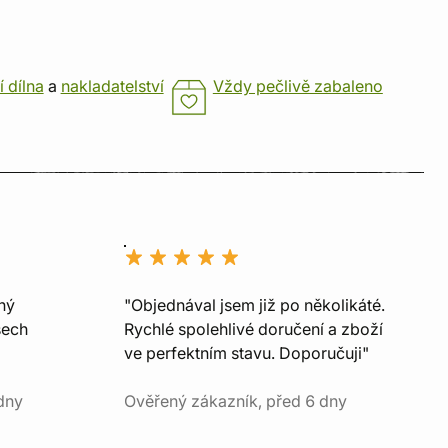
í dílna
a
nakladatelství
Vždy pečlivě zabaleno
ný
"Objednával jsem již po několikáté.
šech
Rychlé spolehlivé doručení a zboží
ve perfektním stavu. Doporučuji"
dny
Ověřený zákazník, před 6 dny