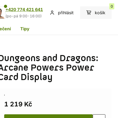
0
+420 774 421 641
přihlásit
košík
(po-pá 9:00-16:00)
ečení
Tipy
Dungeons and Dragons:
Arcane Powers Power
Card Display
1 219 Kč