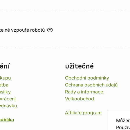
utelné vzpouře
robotů
ání
užitečné
ákupu
Obchodní podmínky
atba
Ochrana osobních údajů
silky
Rady a informace
vrácení
Velkoobchod
ednávku
Affiliate program
ublika
Můžem
Použív