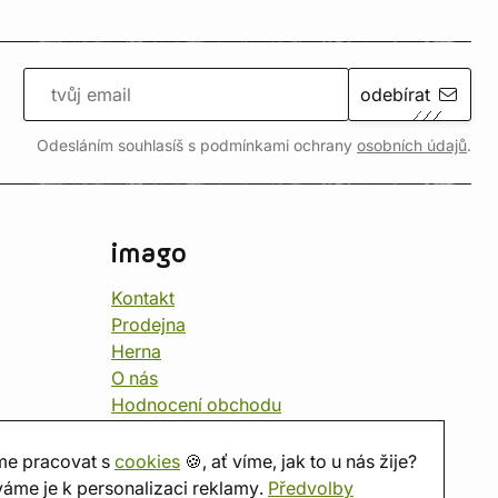
odebírat
Odesláním souhlasíš s podmínkami ochrany
osobních údajů
.
imago
Kontakt
Prodejna
Herna
O nás
Hodnocení obchodu
Dárkové poukazy
Kalendář
e pracovat s
cookies
🍪, ať víme, jak to u nás žije?
imago.blog
áme je k personalizaci reklamy.
Předvolby