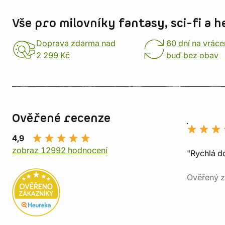
Vše pro milovníky fantasy, sci-fi a h
Doprava zdarma nad
60 dní na vráce
2 299 Kč
buď bez obav
Ověřené recenze
4,9
zobraz 12992 hodnocení
"Rychlá do
Ověřený z