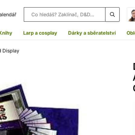
Vyhledávání
alendář
Knihy
Larp a cosplay
Dárky a sběratelství
Obl
 Display