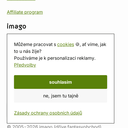
Affiliate program
imago
Kontakt
Můžeme pracovat s
cookies
🍪, ať víme, jak
Prodejna
to u nás žije?
Herna
Používáme je k personalizaci reklamy.
O nás
Předvolby
Hodnocení obchodu
Dárkové poukazy
Kalendář
souhlasím
imago.blog
ne, jsem tu tajně
Zásady ochrany osobních údajů
© 2005-2026 imago (dříve fantasyobchod)