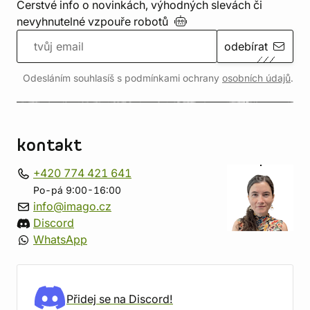
Čerstvé info o novinkách, výhodných slevách či
nevyhnutelné vzpouře
robotů
odebírat
Odesláním souhlasíš s podmínkami ochrany
osobních údajů
.
kontakt
+420 774 421 641
Po-pá 9:00-16:00
info@imago.cz
Discord
WhatsApp
Přidej se na Discord!