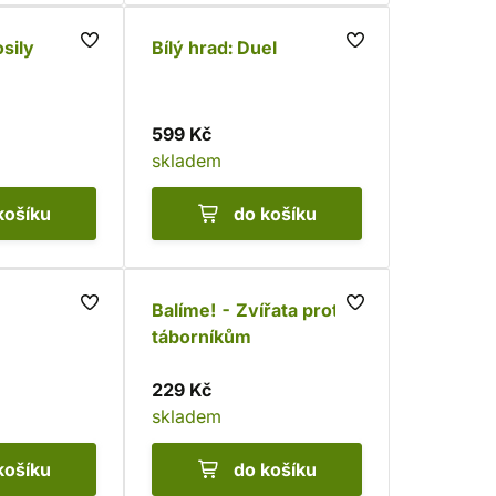
sily
Bílý hrad: Duel
599 Kč
skladem
košíku
do košíku
Balíme! - Zvířata proti
táborníkům
229 Kč
skladem
košíku
do košíku