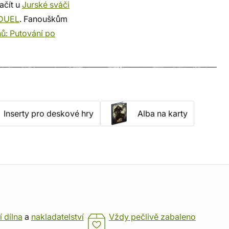
ačít u
Jurské sváči
DUEL
. Fanouškům
nů: Putování po
Inserty pro deskové hry
Alba na karty
í dílna
a
nakladatelství
Vždy pečlivě zabaleno