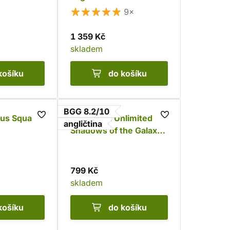
(rozšíření)
9×
1 359 Kč
skladem
košíku
do košíku
BGG 8.2/10
us Square
Star Wars: Unlimited -
angličtina
Shadows of the Galaxy:
2 Player Starter
799 Kč
skladem
košíku
do košíku