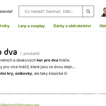
Vyhledávání
alendář
Knihy
Larp a cosplay
Dárky a sběratelství
Obl
o dva
/ produktů
aretních a deskových
her pro dva
hráče.
y pro více hráčů, které jsou ve dvou stejně
tní hry, únikovky
, ale taky klasické či
ší
Nejdražší
Hodnocení