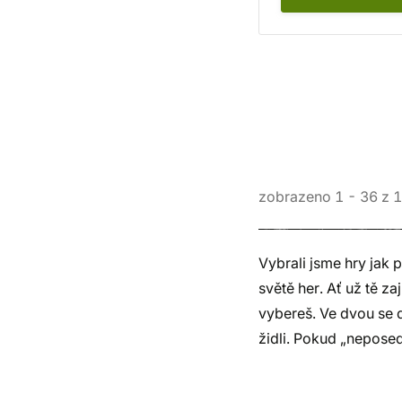
zobrazeno
1
-
36
z
1
Vybrali jsme hry jak 
světě her. Ať už tě za
vybereš. Ve dvou se d
židli. Pokud „nepose