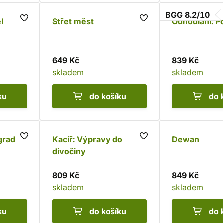
BGG 8.2/10
l
Střet měst
Odhodlaní: Po
649 Kč
839 Kč
skladem
skladem
ku
do košíku
do 
grad
Kacíř: Výpravy do
Dewan
divočiny
809 Kč
849 Kč
skladem
skladem
ku
do košíku
do 