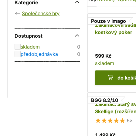
Kategorie
Společenské hry
Pouze v imago
Zaklínačova sada
kostkový poker
Dostupnost
skladem
0
předobjednávka
0
599 Kč
skladem
do koší
BGG 8.2/10
Zaklínač: Starý s
Skellige (rozšířen
6×
1 499 Kč