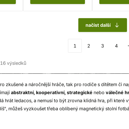
načíst další
1
2
3
4
16
výsledků
pro zkušené a náročnější hráče, tak pro rodiče s dítětem či 
jímají
abstraktní, kooperativní, strategické
nebo
válečné h
á hrát ledacos, a nemusí to být zrovna klidná hra, při které 
díš“, můžeš vyzkoušet třeba oblíbený magnetický stolní fot