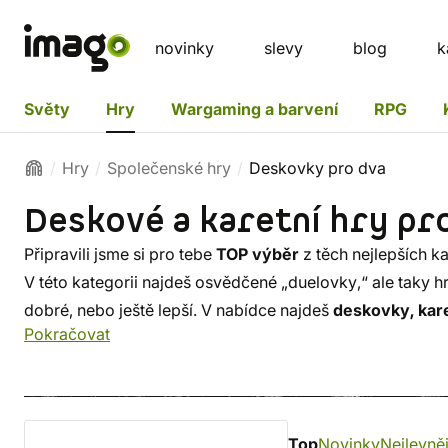
novinky
slevy
blog
k
Světy
Hry
Wargaming a barvení
RPG
Hry
Společenské hry
Deskovky pro dva
Deskové a karetní hry pr
Připravili jsme si pro tebe
TOP výběr
z těch nejlepších k
V této kategorii najdeš osvědčené „duelovky,“ ale taky hr
dobré, nebo ještě lepší. V nabídce najdeš
deskovky, kare
Pokračovat
neobyčejné
šachy
ze sci-fi a fantasy světů.
Top
Novinky
Nejlevněj