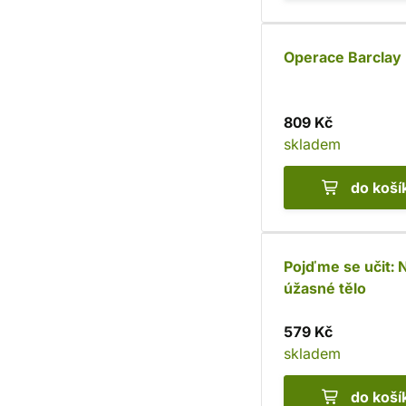
Operace Barclay
809 Kč
skladem
do koší
Pojďme se učit: 
úžasné tělo
579 Kč
skladem
do koší