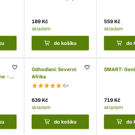
189 Kč
559 Kč
skladem
skladem
ku
do košíku
do 
Odhodlaní: Severní
SMART: Geni
me -
Afrika
6×
639 Kč
719 Kč
skladem
skladem
ku
do košíku
do 