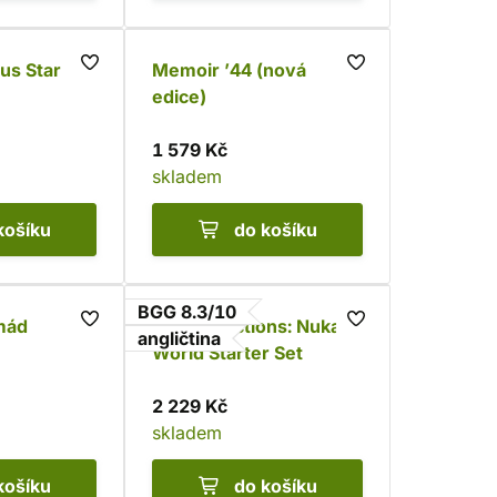
us Star
Memoir ’44 (nová
edice)
1 579 Kč
skladem
košíku
do košíku
BGG 8.3/10
rmád
Fallout Factions: Nuka
angličtina
World Starter Set
2 229 Kč
skladem
košíku
do košíku