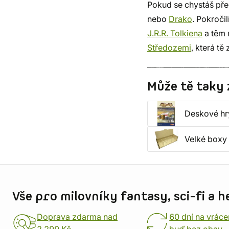
Pokud se chystáš pře
nebo
Drako
. Pokročil
J.R.R. Tolkiena
a těm 
Středozemi
, která t
Může tě taky 
Deskové hr
Velké boxy 
Informace o obchodu
Vše pro milovníky fantasy, sci-fi a h
Doprava zdarma nad
60 dní na vráce