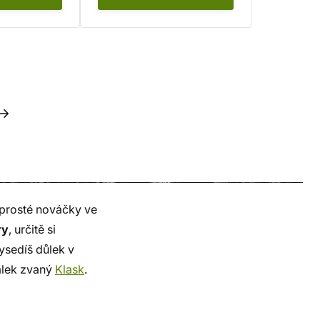
naprosté nováčky ve
ry
, určitě si
vysedíš důlek v
bálek zvaný
Klask
.