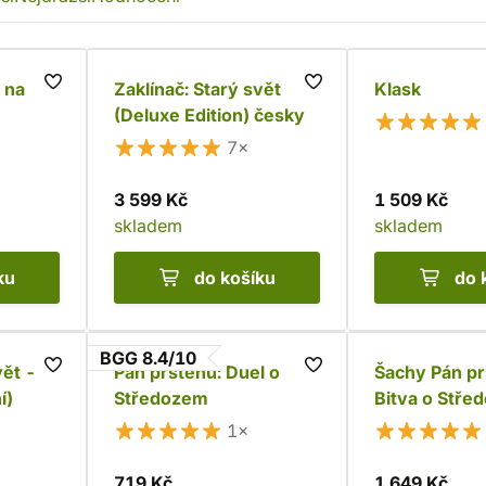
 na
Zaklínač: Starý svět
Klask
(Deluxe Edition) česky
7×
3 599 Kč
1 509 Kč
skladem
skladem
ku
do košíku
do 
BGG 8.4/10
vět -
Pán prstenů: Duel o
Šachy Pán pr
í)
Středozem
Bitva o Stře
1×
719 Kč
1 649 Kč