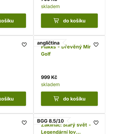
skladem
košíku
do košíku
angličtina
Plakks - Dřevěný Mini
Golf
999 Kč
skladem
košíku
do košíku
BGG 8.5/10
Zaklínač: Starý svět -
Legendární lov