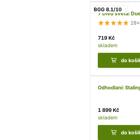
BGG 8.1/10
7 Divů světa: Due
28×
719 Kč
skladem
do koší
Odhodlaní: Stalin
1 899 Kč
skladem
do koší