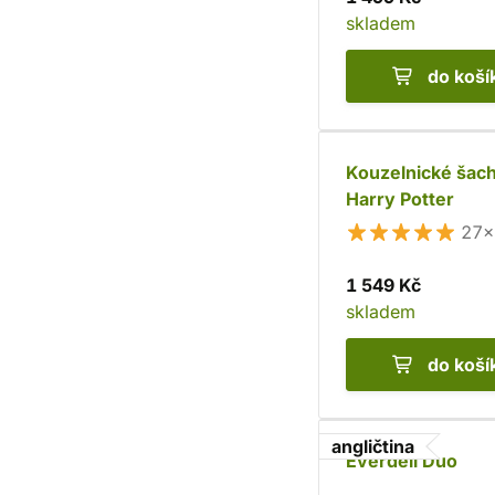
skladem
do koší
Kouzelnické šac
Harry Potter
27×
1 549 Kč
skladem
do koší
angličtina
Everdell Duo