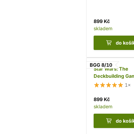
899 Kč
skladem
do koší
BGG 8/10
Star Wars: The
Deckbuilding Ga
Clone Wars
1×
899 Kč
skladem
do koší