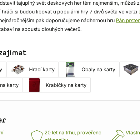
dstavit tajuplný svět deskových her těm nejmenším, můžeš z
í hráči si budou libovat u populární hry 7 divů světa ve verzi
nejnáročnějším pak doporučujeme nádhernou hru
Pán prste
ě zabaví na spoustu dlouhých večerů.
zajímat
y
Hrací karty
Obaly na karty
na karty
Krabičky na karty
er
ní
20 let na trhu, prověřeno
Vlastn