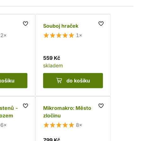
Souboj hraček
2×
1×
559 Kč
skladem
košíku
do košíku
stenů -
Mikromakro: Město
dozem
zločinu
6×
8×
799 Kč