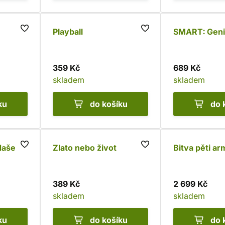
Playball
SMART: Geni
359 Kč
689 Kč
skladem
skladem
ku
do košíku
do 
Naše
Zlato nebo život
Bitva pěti a
389 Kč
2 699 Kč
skladem
skladem
ku
do košíku
do 