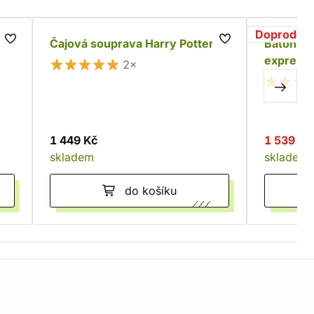
Doprodej
 of
Čajová souprava Harry Potter
Batoh Ha
expres 
2×
1 449 Kč
1 539 Kč
skladem
skladem
do košíku