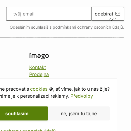
odebírat
Odesláním souhlasíš s podmínkami ochrany
osobních údajů
.
imago
Kontakt
Prodejna
Herna
O nás
e pracovat s
cookies
🍪, ať víme, jak to u nás žije?
Hodnocení obchodu
áme je k personalizaci reklamy.
Předvolby
Dárkové poukazy
Kalendář
souhlasím
ne, jsem tu tajně
imago.blog