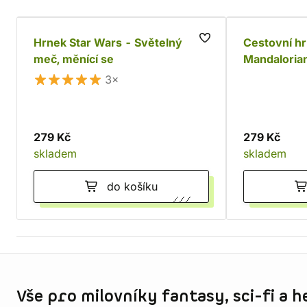
Hrnek Star Wars - Světelný
Cestovní hr
meč, měnící se
Mandaloria
You Think
3×
279 Kč
279 Kč
skladem
skladem
do košíku
Informace o obchodu
Vše pro milovníky fantasy, sci-fi a h