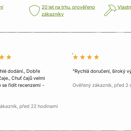
ní
20 let na trhu, prověřeno
Vlastn
zákazníky
chlé dodání., Dobře
"Rychlá doručení, široký v
aje., Chuť čajů velmi
e se řídit recenzemi -
Ověřený zákazník, před 2 
ákazník, před 22 hodinami