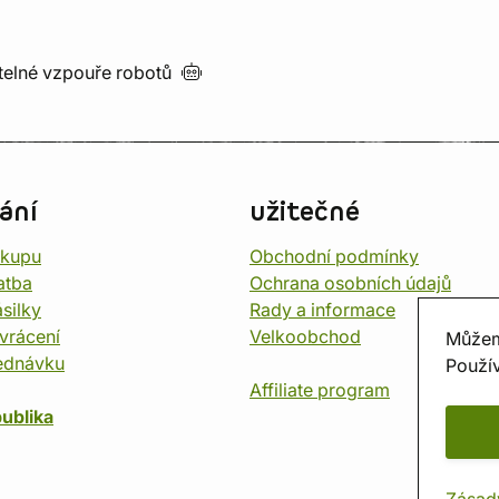
utelné vzpouře
robotů
ání
užitečné
ákupu
Obchodní podmínky
atba
Ochrana osobních údajů
silky
Rady a informace
vrácení
Velkoobchod
Můžem
ednávku
Použív
Affiliate program
ublika