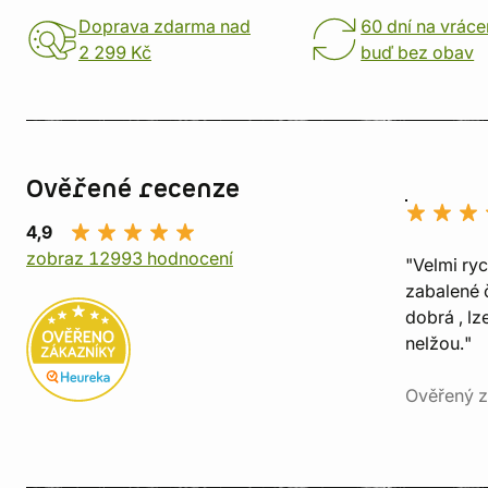
Doprava zdarma nad
60 dní na vráce
2 299 Kč
buď bez obav
Ověřené recenze
4,9
zobraz 12993 hodnocení
"Velmi ry
zabalené č
dobrá , lz
nelžou."
Ověřený z