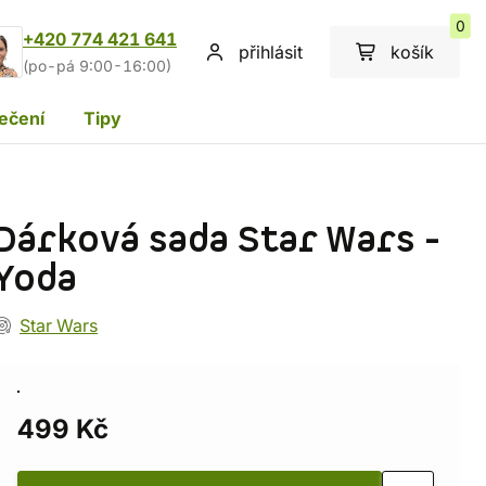
0
+420 774 421 641
přihlásit
košík
(po-pá 9:00-16:00)
ečení
Tipy
Dárková sada Star Wars -
Yoda
Star Wars
499 Kč