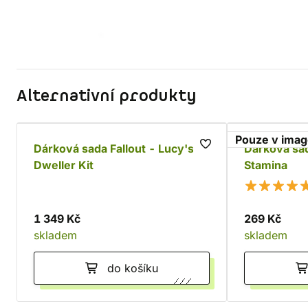
Alternativní produkty
Pouze v ima
Dárková sada Fallout - Lucy's
Dárková sad
Dweller Kit
Stamina
1 349 Kč
269 Kč
skladem
skladem
do košíku