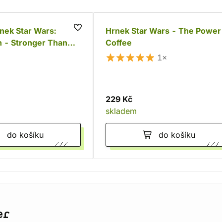
nek Star Wars:
Hrnek Star Wars - The Power
n - Stronger Than
Coffee
1×
229 Kč
skladem
do košíku
do košíku
er