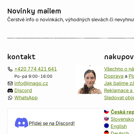
Novinky mailem
Čerstvé info o novinkách, výhodných slevách či nevyhn
kontakt
nakupov
+420 774 421 641
Všechno o n
Doprava
a
Pl
Po-pá 9:00-16:00
info@imago.cz
Jak balíme zá
Discord
Reklamace a 
WhatsApp
Sledovat obj
Česká rep
Slovensko
Přidej se na Discord!
English
Deutsch