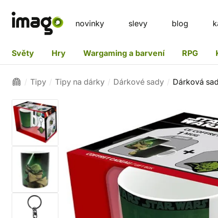
novinky
slevy
blog
k
Světy
Hry
Wargaming a barvení
RPG
Tipy
Tipy na dárky
Dárkové sady
Dárková sad