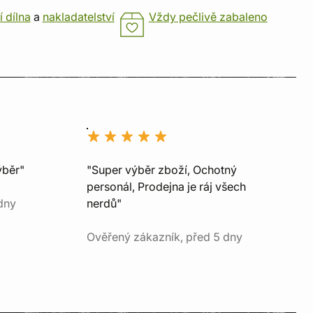
í dílna
a
nakladatelství
Vždy pečlivě zabaleno
ýběr"
"Super výběr zboží, Ochotný
personál, Prodejna je ráj všech
dny
nerdů"
Ověřený zákazník, před 5 dny