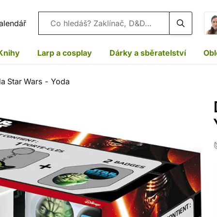
Vyhledávání
alendář
Knihy
Larp a cosplay
Dárky a sběratelství
Obl
a Star Wars - Yoda