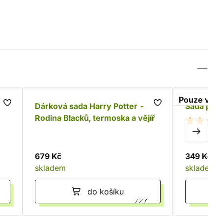
Pouze v i
,
Dárková sada Harry Potter -
Sada pot
Rodina Blacků, termoska a vějíř
679 Kč
349 Kč
skladem
skladem
do košíku