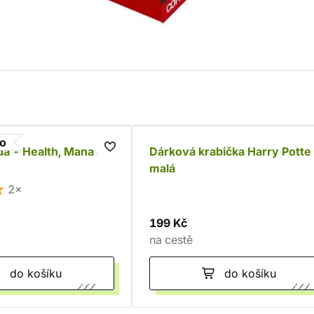
go
a - Health, Mana a
Dárková krabička Harry Potter
malá
2×
199 Kč
na cestě
do košíku
do košíku