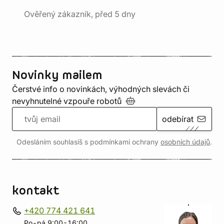
Ověřený zákazník, před 5 dny
Novinky mailem
Čerstvé info o novinkách, výhodných slevách či
nevyhnutelné vzpouře
robotů
odebírat
Odesláním souhlasíš s podmínkami ochrany
osobních údajů
.
kontakt
+420 774 421 641
Po-pá 9:00-16:00