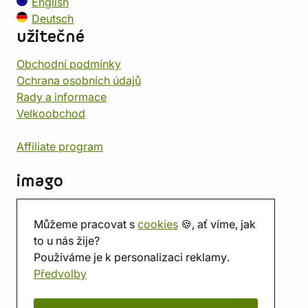
English
Deutsch
užitečné
Obchodní podmínky
Ochrana osobních údajů
Rady a informace
Velkoobchod
Affiliate program
imago
Kontakt
Můžeme pracovat s
cookies
🍪, ať víme, jak
Prodejna
to u nás žije?
Herna
Používáme je k personalizaci reklamy.
O nás
Předvolby
Hodnocení obchodu
Dárkové poukazy
Kalendář