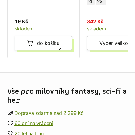
XL
XXL
19 Kč
342 Kč
skladem
skladem
do košíku
Vyber velikost
Informace o obchodu
Vše pro milovníky fantasy, sci-fi a
her
Doprava zdarma nad 2 299 Kč
60 dní na vrácení
20 let na trhu