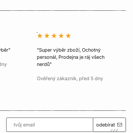
ýběr"
"Super výběr zboží, Ochotný
personál, Prodejna je ráj všech
dny
nerdů"
Ověřený zákazník, před 5 dny
odebírat