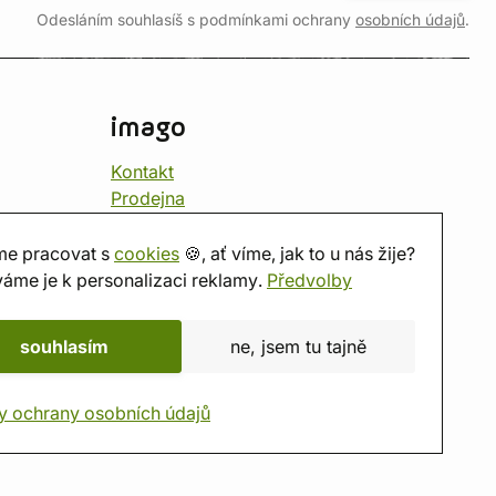
Odesláním souhlasíš s podmínkami ochrany
osobních údajů
.
imago
Kontakt
Prodejna
Herna
O nás
e pracovat s
cookies
🍪, ať víme, jak to u nás žije?
Hodnocení obchodu
áme je k personalizaci reklamy.
Předvolby
Dárkové poukazy
Kalendář
souhlasím
ne, jsem tu tajně
imago.blog
y ochrany osobních údajů