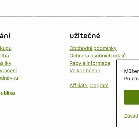
ání
užitečné
ákupu
Obchodní podmínky
atba
Ochrana osobních údajů
silky
Rady a informace
vrácení
Velkoobchod
Můžem
ednávku
Použív
Affiliate program
ublika
Zásad