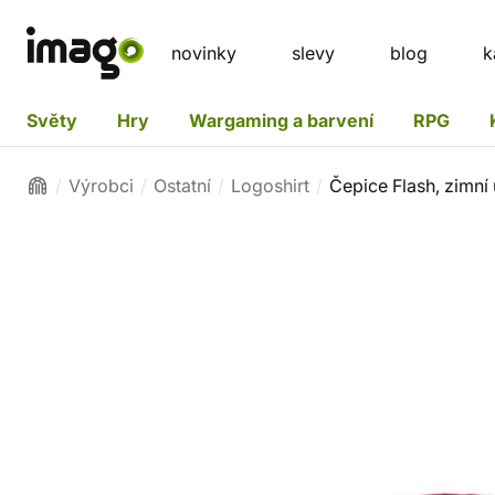
novinky
slevy
blog
k
Světy
Hry
Wargaming a barvení
RPG
Výrobci
Ostatní
Logoshirt
Čepice Flash, zimní