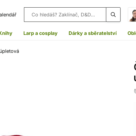
Vyhledávání
alendář
Knihy
Larp a cosplay
Dárky a sběratelství
Obl
 úpletová