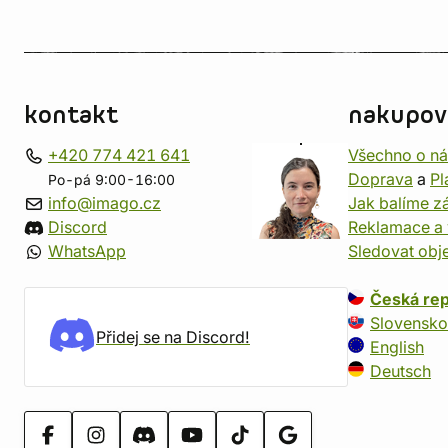
kontakt
nakupov
+420 774 421 641
Všechno o n
Doprava
a
Pl
Po-pá 9:00-16:00
info@imago.cz
Jak balíme zá
Discord
Reklamace a 
WhatsApp
Sledovat obj
Česká rep
Slovensko
Přidej se na Discord!
English
Deutsch