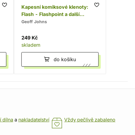
To
Kapesní komiksové klenoty:
Flash - Flashpoint a další
příběhy
Geoff Johns
249 Kč
skladem
do košíku
í dílna
a
nakladatelství
Vždy pečlivě zabaleno