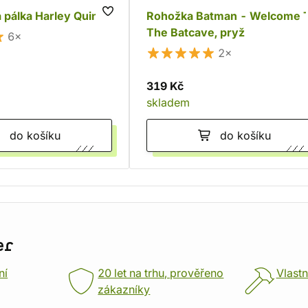
 pálka Harley Quinn
Rohožka Batman - Welcome 
The Batcave, pryž
6×
2×
319 Kč
skladem
do košíku
do košíku
er
ní
20 let na trhu, prověřeno
Vlastn
zákazníky