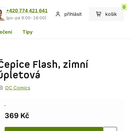
0
+420 774 421 641
přihlásit
košík
(po-pá 9:00-16:00)
ečení
Tipy
Čepice Flash, zimní
úpletová
DC Comics
369 Kč