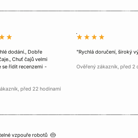
chlé dodání., Dobře
"Rychlá doručení, široký v
aje., Chuť čajů velmi
e se řídit recenzemi -
Ověřený zákazník, před 2 
ákazník, před 22 hodinami
utelné vzpouře
robotů