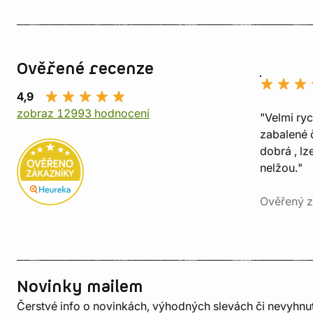
Ověřené recenze
4,9
zobraz 12993 hodnocení
"Velmi ry
zabalené č
dobrá , lz
nelžou."
Ověřený z
Novinky mailem
Čerstvé info o novinkách, výhodných slevách či nevyhn