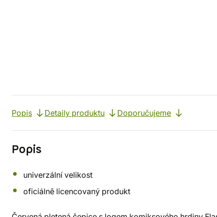
Popis
Detaily produktu
Doporučujeme
Popis
univerzální velikost
oficiálně licencovaný produkt
Červená pletená čepice s logem komiksového hrdiny Fla