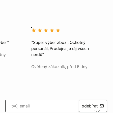
ýběr"
"Super výběr zboží, Ochotný
personál, Prodejna je ráj všech
dny
nerdů"
Ověřený zákazník, před 5 dny
odebírat