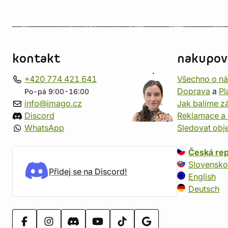
kontakt
nakupov
+420 774 421 641
Všechno o n
Doprava
a
Pl
Po-pá 9:00-16:00
info@imago.cz
Jak balíme zá
Discord
Reklamace a 
WhatsApp
Sledovat obj
Česká rep
Slovensko
Přidej se na Discord!
English
Deutsch