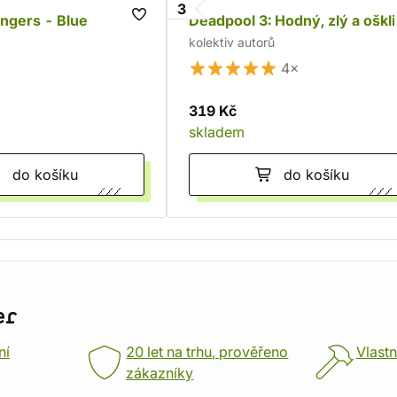
3
ngers - Blue
Deadpool 3: Hodný, zlý a oškl
kolektiv autorů
4×
319 Kč
skladem
do košíku
do košíku
er
ní
20 let na trhu, prověřeno
Vlastn
zákazníky