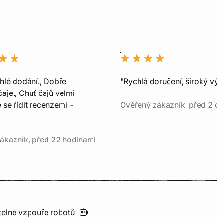
chlé dodání., Dobře
"Rychlá doručení, široký v
aje., Chuť čajů velmi
e se řídit recenzemi -
Ověřený zákazník, před 2 
ákazník, před 22 hodinami
utelné vzpouře
robotů