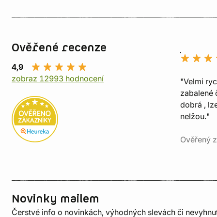
Ověřené recenze
4,9
zobraz 12993 hodnocení
"Velmi ry
zabalené č
dobrá , lz
nelžou."
Ověřený z
Novinky mailem
Čerstvé info o novinkách, výhodných slevách či nevyhn