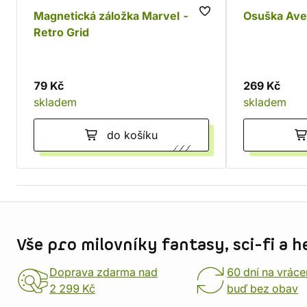
Magnetická záložka Marvel -
Osuška Ave
Retro Grid
79 Kč
269 Kč
skladem
skladem
do košíku
Informace o obchodu
Vše pro milovníky fantasy, sci-fi a h
Doprava zdarma nad
60 dní na vráce
2 299 Kč
buď bez obav