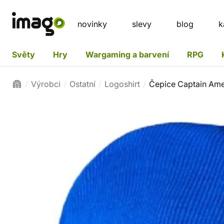
novinky
slevy
blog
k
Světy
Hry
Wargaming a barvení
RPG
Výrobci
Ostatní
Logoshirt
Čepice Captain Amer