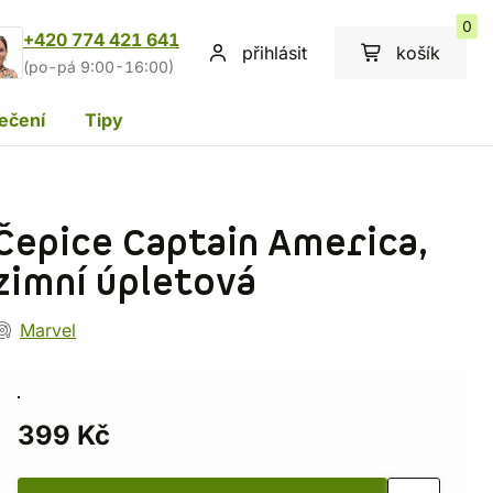
0
+420 774 421 641
přihlásit
košík
(po-pá 9:00-16:00)
ečení
Tipy
Čepice Captain America,
zimní úpletová
Marvel
399 Kč