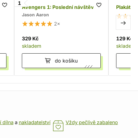
1
ivý
Avengers 1: Poslední návštěva
Plakát M
Jason Aaron
2×
329 Kč
129 Kč
skladem
skladem
do košíku
í dílna
a
nakladatelství
Vždy pečlivě zabaleno