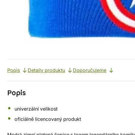
Popis
Detaily produktu
Doporučujeme
Popis
univerzální velikost
oficiálně licencovaný produkt
Modrá zimní pletená čepice s logem legendárního komik