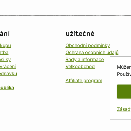
ání
užitečné
ákupu
Obchodní podmínky
atba
Ochrana osobních údajů
silky
Rady a informace
vrácení
Velkoobchod
Můžem
ednávku
Použív
Affiliate program
ublika
Zásad