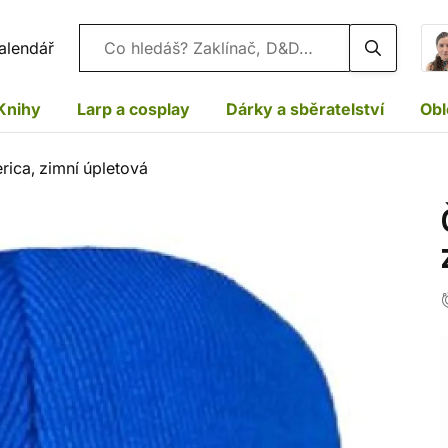
Vyhledávání
alendář
Knihy
Larp a cosplay
Dárky a sběratelství
Obl
ica, zimní úpletová