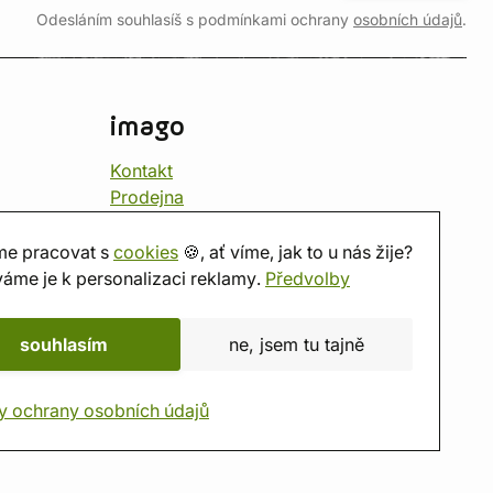
Odesláním souhlasíš s podmínkami ochrany
osobních údajů
.
imago
Kontakt
Prodejna
Herna
O nás
e pracovat s
cookies
🍪, ať víme, jak to u nás žije?
Hodnocení obchodu
áme je k personalizaci reklamy.
Předvolby
Dárkové poukazy
Kalendář
souhlasím
ne, jsem tu tajně
imago.blog
y ochrany osobních údajů