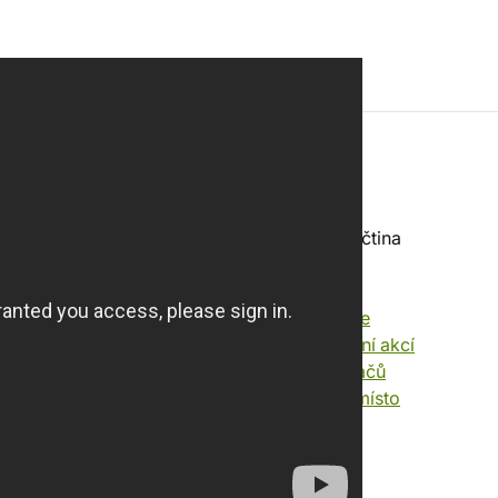
k
Jazyk
Komponenty Angličtina
Pravidla Angličtina
Herní princip
Správa karet v ruce
Současné plánování akcí
Proměnlivá síla hráčů
Pohyb z místa na místo
Kód produktu
96
20939