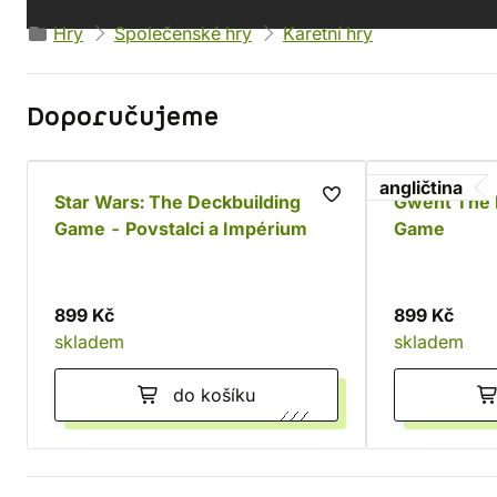
Zařazeno v kategoriích
Hry
Společenské hry
Karetní hry
Doporučujeme
angličtina
Star Wars: The Deckbuilding
Gwent The 
Game - Povstalci a Impérium
Game
899 Kč
899 Kč
skladem
skladem
do košíku