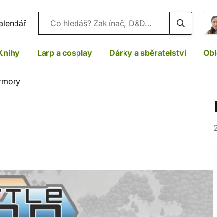
Vyhledávání
alendář
Knihy
Larp a cosplay
Dárky a sběratelství
Obl
Armory