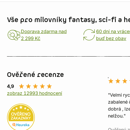
Informace o obchodu
Vše pro milovníky fantasy, sci-fi a h
Doprava zdarma nad
60 dní na vráce
2 299 Kč
buď bez obav
Ověřené recenze
4,9
zobraz 12993 hodnocení
"Velmi ry
zabalené č
dobrá , lz
nelžou."
Ověřený z