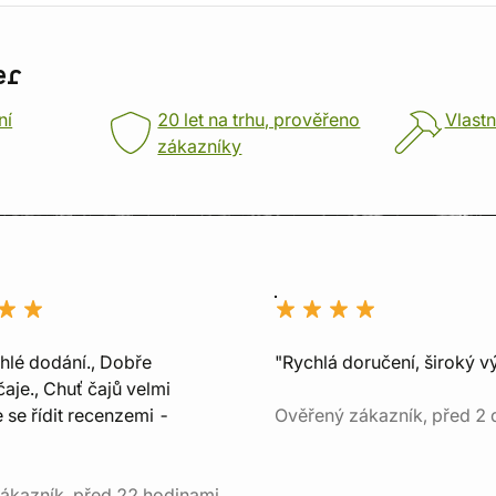
er
ní
20 let na trhu, prověřeno
Vlastn
zákazníky
chlé dodání., Dobře
"Rychlá doručení, široký v
aje., Chuť čajů velmi
e se řídit recenzemi -
Ověřený zákazník, před 2 
ákazník, před 22 hodinami