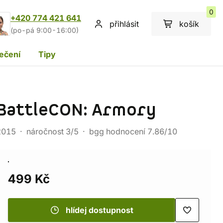
0
+420 774 421 641
přihlásit
košík
(po-pá 9:00-16:00)
ečení
Tipy
BattleCON: Armory
2015
náročnost 3/5
bgg hodnocení 7.86/10
499 Kč
hlídej dostupnost