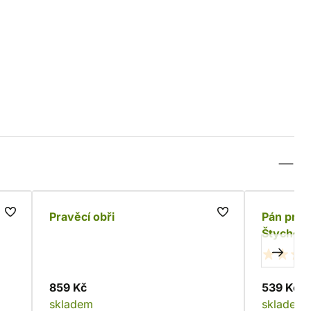
Pravěcí obři
Pán prst
Štychová
859 Kč
539 Kč
skladem
skladem