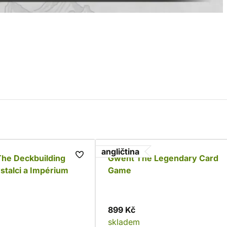
angličtina
The Deckbuilding
Gwent The Legendary Card
talci a Impérium
Game
899 Kč
skladem