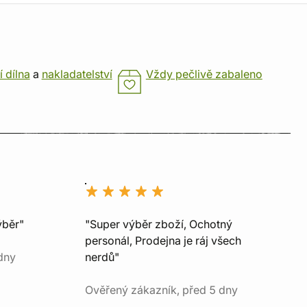
í dílna
a
nakladatelství
Vždy pečlivě zabaleno
ýběr"
"Super výběr zboží, Ochotný
personál, Prodejna je ráj všech
dny
nerdů"
Ověřený zákazník, před 5 dny