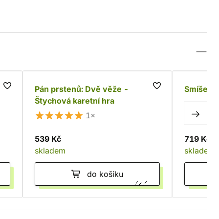
Pán prstenů: Dvě věže -
Smíšený 
Štychová karetní hra
1×
539 Kč
719 Kč
skladem
skladem
do košíku