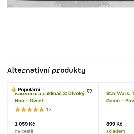
Alternativní produkty
Populární
Karetní hra Zaklínač 3: Divoký
Star Wars: 
Hon - Gwint
Game - Povs
1×
1 059 Kč
899 Kč
na cestě
skladem