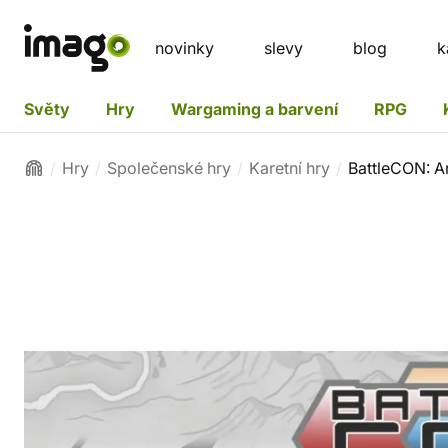
novinky
slevy
blog
k
Světy
Hry
Wargaming a barvení
RPG
Hry
Společenské hry
Karetní hry
BattleCON: 