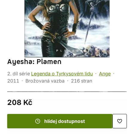
Ayesha: Plamen
2. díl série
Legenda o Tyrkysovém lidu
Ange
2011
Brožovaná vazba
216 stran
208 Kč
hlídej dostupnost