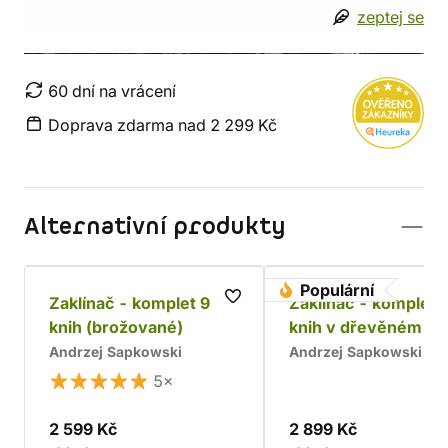
zeptej se
60 dní na vrácení
Doprava zdarma nad 2 299 Kč
Alternativní produkty
Populární
Zaklínač - komplet 9
Zaklínač - komplet 
knih (brožované)
knih v dřevěném bo
Chrám
Andrzej Sapkowski
Andrzej Sapkowski
5×
2 599 Kč
2 899 Kč