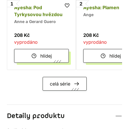
1
2
Ayesha: Pod
Ayesha: Plamen
Tyrkysovou hvězdou
Ange
Anne a Gerard Guero
208 Kč
208 Kč
vyprodáno
vyprodáno
hlídej
hlídej
celá série
Detaily produktu