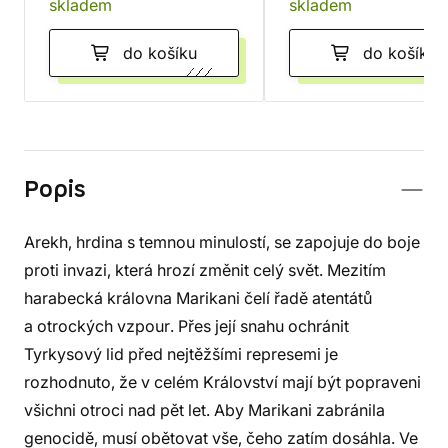
skladem
skladem
do košíku
do košíku
Popis
Arekh, hrdina s temnou minulostí, se zapojuje do boje
proti invazi, která hrozí změnit celý svět. Mezitím
harabecká královna Marikani čelí řadě atentátů
a otrockých vzpour. Přes její snahu ochránit
Tyrkysový lid před nejtěžšími represemi je
rozhodnuto, že v celém Království mají být popraveni
všichni otroci nad pět let. Aby Marikani zabránila
genocidě, musí obětovat vše, čeho zatím dosáhla. Ve