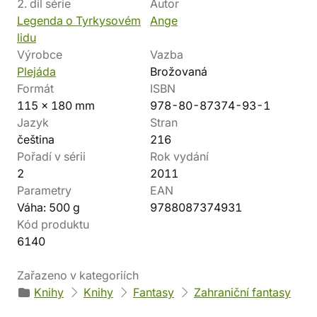
2. díl série
Autor
Legenda o Tyrkysovém
Ange
lidu
Výrobce
Vazba
Plejáda
Brožovaná
Formát
ISBN
115 x 180 mm
978-80-87374-93-1
Jazyk
Stran
čeština
216
Pořadí v sérii
Rok vydání
2
2011
Parametry
EAN
Váha: 500 g
9788087374931
Kód produktu
6140
Zařazeno v kategoriích
Knihy
Knihy
Fantasy
Zahraniční fantasy