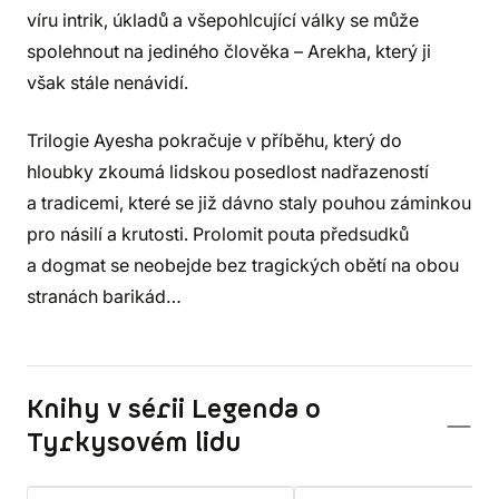
víru intrik, úkladů a všepohlcující války se může
spolehnout na jediného člověka – Arekha, který ji
však stále nenávidí.
Trilogie Ayesha pokračuje v příběhu, který do
hloubky zkoumá lidskou posedlost nadřazeností
a tradicemi, které se již dávno staly pouhou záminkou
pro násilí a krutosti. Prolomit pouta předsudků
a dogmat se neobejde bez tragických obětí na obou
stranách barikád…
Knihy v sérii Legenda o
Tyrkysovém lidu