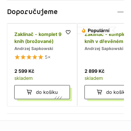
Doporučujeme
Populární
Zaklínač - komplet 9
Zaklínač - komplet 
knih (brožované)
knih v dřevěném bo
Chrám
Andrzej Sapkowski
Andrzej Sapkowski
5×
2 599 Kč
2 899 Kč
skladem
skladem
do košíku
do košíku
Informace o obchodu