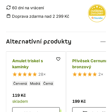
60 dní na vrácení
Doprava zdarma nad 2 299 Kč
Alternativní produkty
Amulet triskel s
Přívěsek Cernunn
kamínky
bronzový
28×
2×
Červená
Modrá
Černá
119 Kč
skladem
199 Kč