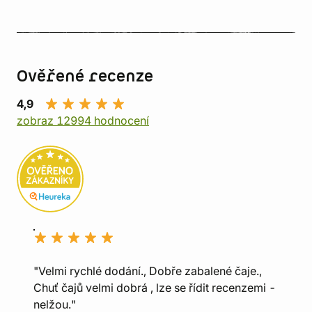
Ověřené recenze
4,9
zobraz 12994 hodnocení
"Velmi rychlé dodání., Dobře zabalené čaje.,
Chuť čajů velmi dobrá , lze se řídit recenzemi -
nelžou."