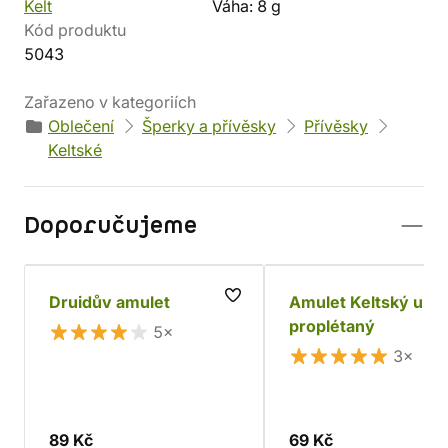
Kelt
Váha: 8 g
Kód produktu
5043
Zařazeno v kategoriích
Oblečení
Šperky a přívěsky
Přívěsky
Keltské
Doporučujeme
Druidův amulet
Amulet Keltský uzel
proplétaný
5×
3×
89 Kč
69 Kč