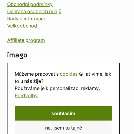
Obchodní podmínky
Ochrana osobních údajů
Rady a informace
Velkoobchod
Affiliate program
imago
Kontakt
Můžeme pracovat s
cookies
🍪, ať víme, jak
Prodejna
to u nás žije?
Herna
Používáme je k personalizaci reklamy.
O nás
Předvolby
Hodnocení obchodu
Dárkové poukazy
Kalendář
souhlasím
imago.blog
ne, jsem tu tajně