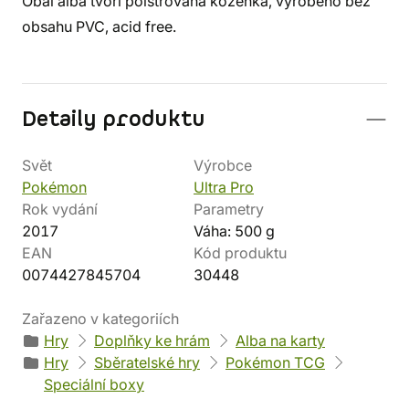
Obal alba tvoří polstrovaná koženka, vyrobeno bez
obsahu PVC, acid free.
Detaily produktu
Svět
Výrobce
Pokémon
Ultra Pro
Rok vydání
Parametry
2017
Váha: 500 g
EAN
Kód produktu
0074427845704
30448
Zařazeno v kategoriích
Hry
Doplňky ke hrám
Alba na karty
Hry
Sběratelské hry
Pokémon TCG
Speciální boxy