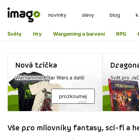
novinky
slevy
blog
k
Světy
Hry
Wargaming a barvení
RPG
Nová trička
Dragona
Warhammer, Star Wars a další
Svět pro Ja
prozkoumej
Vše pro milovníky fantasy, sci-fi a h