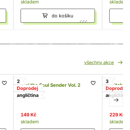
skladem
skladem
do košíku
všechny akce
2
3
Alpi the Soul Sender Vol. 2
Witch of 
Doprodej
Doprodej
Rona
John Tara
angličtina
angličtina
149 Kč
229 Kč
skladem
skladem