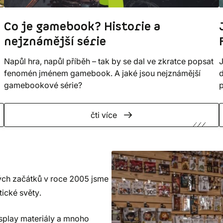
Co je gamebook? Historie a
nejznámější série
Napůl hra, napůl příběh – tak by se dal ve zkratce popsat
J
fenomén jménem gamebook. A jaké jsou nejznámější
d
gamebookové série?
p
čti více
ých začátků v roce 2005 jsme
tické světy.
osplay materiály a mnoho