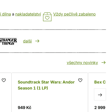
í dílna
a
nakladatelství
Vždy pečlivě zabaleno
další
všechny novinky
íří
Soundtrack Star Wars: Andor -
Bex Cor
Season 1 (1 LP)
949 Kč
2 999 Kč