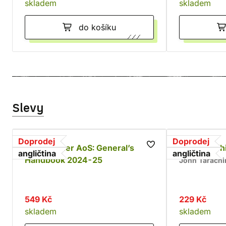
skladem
skladem
do košíku
Slevy
Doprodej
Doprodej
Warhammer AoS: General’s
Witch of Thi
angličtina
angličtina
Handbook 2024-25
John Tarachi
549 Kč
229 Kč
skladem
skladem