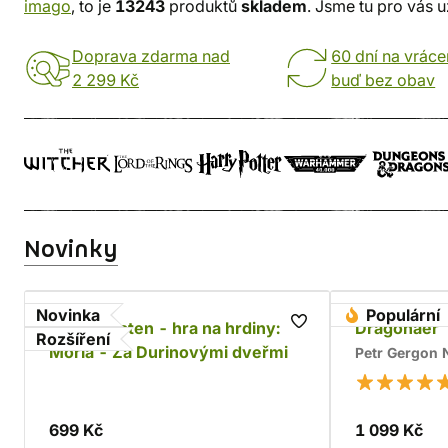
imago
, to je
13243
produktů
skladem
. Jsme tu pro vás 
Doprava zdarma nad
60 dní na vráce
2 299 Kč
buď bez obav
Novinky
Novinka
Populární
Jeden prsten - hra na hrdiny:
Dragonaer
Rozšíření
Moria - Za Durinovými dveřmi
Petr Gergon
699 Kč
1 099 Kč