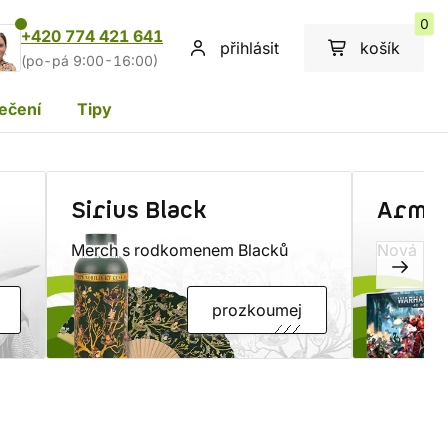
0
+420 774 421 641
přihlásit
košík
(po-pá 9:00-16:00)
ečení
Tipy
Sirius Black
Armag
Merch s rodkomenem Blacků
Nová 11.
prozkoumej