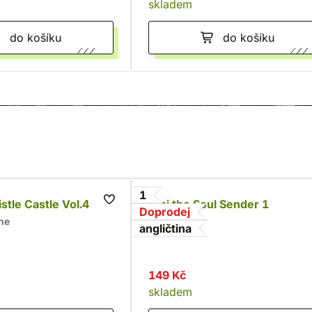
skladem
do košíku
do košíku
1
stle Castle Vol.4
Alpi the Soul Sender 1
Doprodej
ne
Rona
angličtina
149 Kč
skladem