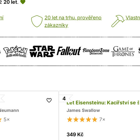
už
20 let
.
ní
20 let na trhu, prověřeno
Vlastn
zákazníky
4
Let Eisensteinu: Kacířství se š
 Neumann
James Swallow
5×
7×
349 Kč