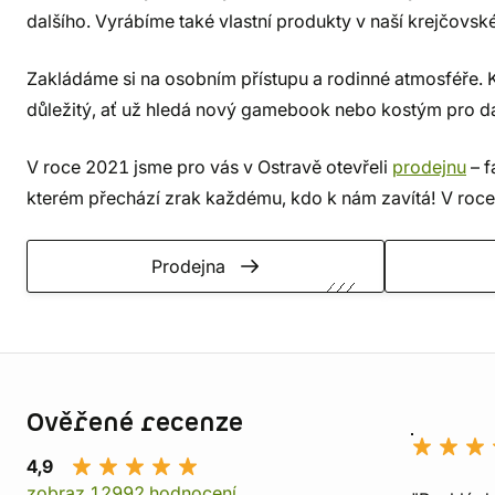
dalšího. Vyrábíme také vlastní produkty v naší krejčovské
Zakládáme si na osobním přístupu a rodinné atmosféře. 
důležitý, ať už hledá nový gamebook nebo kostým pro da
V roce 2021 jsme pro vás v Ostravě otevřeli
prodejnu
– f
kterém přechází zrak každému, kdo k nám zavítá! V roce 
Prodejna
Informace o obchodu
Ověřené recenze
4,9
zobraz 12992 hodnocení