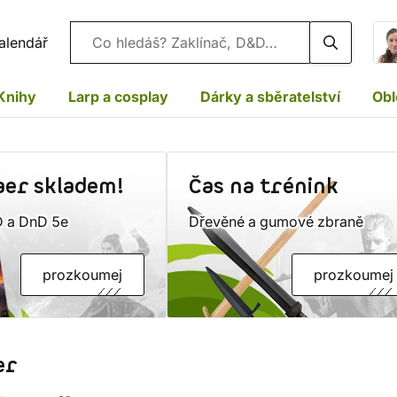
Vyhledávání
alendář
Knihy
Larp a cosplay
Dárky a sběratelství
Obl
er skladem!
Čas na trénink
D a DnD 5e
Dřevěné a gumové zbraně
prozkoumej
prozkoumej
er