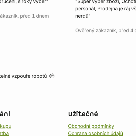
ručení, široký výběr"
"Super výběr zboží, Ochot
personál, Prodejna je ráj v
ákazník, před 1 dnem
nerdů"
Ověřený zákazník, před 4 
utelné vzpouře
robotů
ání
užitečné
ákupu
Obchodní podmínky
atba
Ochrana osobních údajů