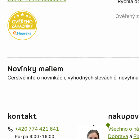
"Rychlá do
Ověřený z
Novinky mailem
Čerstvé info o novinkách, výhodných slevách či nevyhn
kontakt
nakupov
+420 774 421 641
Všechno o n
Doprava
a
Pl
Po-pá 9:00-16:00