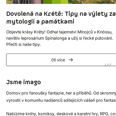
Dovolená na Krétě: Tipy na výlety za
mytologií a památkami
Objevte krásy Kréty! Odhal tajemství Mínojců v Knóssu,
navštiv leprosárium Spinalonga a užij si řecké putování.
Přečti si naše tipy.
čti více
Jsme imago
Domov pro fanoušky fantazie, her a příběhů. Od skromn
vyrostli v komunitu nadšenců sdílejících vášeň pro fantas
Nabízíme knihy, komiksy, deskové a karetní hry, RPG, c