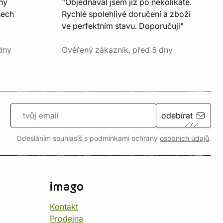
ný
"Objednával jsem již po několikáté.
šech
Rychlé spolehlivé doručení a zboží
ve perfektním stavu. Doporučuji"
dny
Ověřený zákazník, před 5 dny
odebírat
Odesláním souhlasíš s podmínkami ochrany
osobních údajů
.
imago
Kontakt
Prodejna